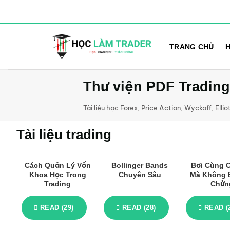
Bỏ
qua
TRANG CHỦ
H
nội
dung
Thư viện PDF Trading
Tài liệu học Forex, Price Action, Wyckoff, Ellio
Tài liệu trading
Cách Quản Lý Vốn
Bollinger Bands
Bơi Cùng 
Khoa Học Trong
Chuyên Sâu
Mà Không B
Trading
Chửn
READ (29)
READ (28)
READ (