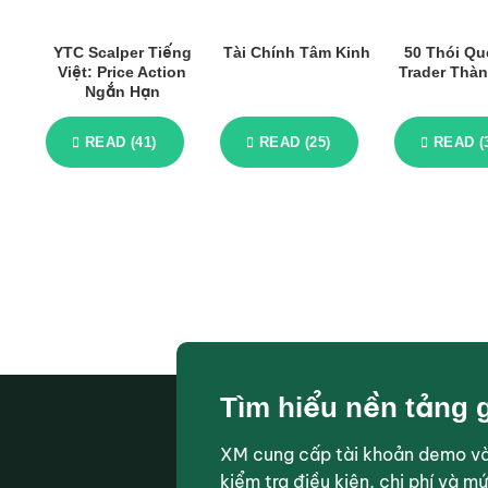
YTC Scalper Tiếng
Tài Chính Tâm Kinh
50 Thói Qu
Việt: Price Action
Trader Thà
Ngắn Hạn
READ (41)
READ (25)
READ (
Tìm hiểu nền tảng 
XM cung cấp tài khoản demo và 
kiểm tra điều kiện, chi phí và m