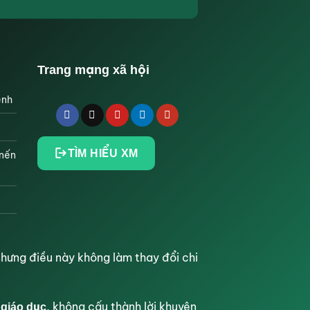
Trang mạng xã hội
ệnh
TÌM HIỂU XM
 nến
hưng điều này không làm thay đổi chi
, không cấu thành lời khuyên
 giáo dục