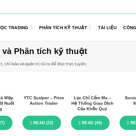
ỌC TRADING
PHÂN TÍCH KỸ THUẬT
TÀI LIỆU
CÔNG
 và Phân tích kỹ thuật
tt, chỉ báo và quản trị rủi ro để đọc trực tuyến.
Cá Mập
YTC Scalper – Price
Lục Chỉ Cầm Ma –
Soni
ị Nuốt
Action Trader
Hệ Thống Giao Dịch
M
g
Của Khắc Quý
27)
READ (32)
READ (40)
RE