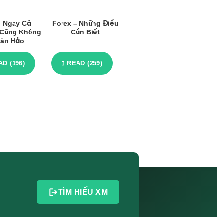
 Ngay Cả
Forex – Những Điều
t Cũng Không
Cần Biết
àn Hảo
AD (196)
READ (259)
TÌM HIỂU XM