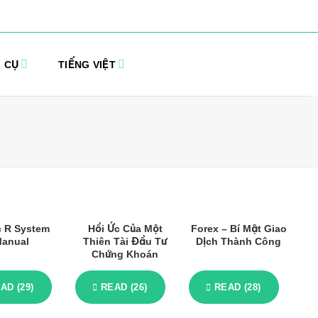
 CỤ
TIẾNG VIỆT
c R System
Hồi Ức Của Một
Forex – Bí Mật Giao
anual
Thiên Tài Đầu Tư
Dịch Thành Công
Chứng Khoán
AD (29)
READ (26)
READ (28)