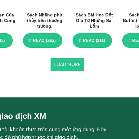
en Của
Sách Những phù
Sách Bài Học Đắt
Sách
nh Công
thủy trên thương
Giá Từ Những Sai
Buffet
trường.
Lầm
Ho
33)
READ (265)
READ (211)
RE
LOAD MORE
giao dịch XM
tài khoản thực trên cùng một ứng dụng. Hãy
ức độ phù hợp trước khi giao dịch.