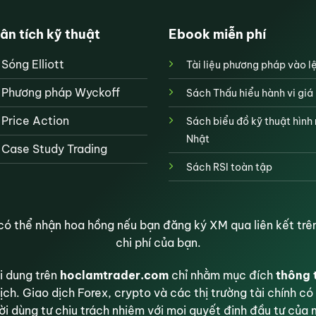
ân tích kỹ thuật
Ebook miễn phí
Sóng Elliott
Tài liệu phương pháp vào l
Phương pháp Wyckoff
Sách Thấu hiểu hành vi giá
Price Action
Sách biểu đồ kỹ thuật hình
Nhật
Case Study Trading
Sách RSI toàn tập
ó thể nhận hoa hồng nếu bạn đăng ký XM qua liên kết trên
chi phí của bạn.
 dung trên
hoclamtrader.com
chỉ nhằm mục đích
thông 
ịch. Giao dịch Forex, crypto và các thị trường tài chính có 
i dùng tự chịu trách nhiệm với mọi quyết định đầu tư của 