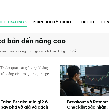
HỌC TRADING
PHÂN TÍCH KỸ THUẬT
TÀI LIỆU
CÔN
 cơ bản đến nâng cao
rị rủi ro và phương pháp giao dịch theo từng chủ đề.
False Breakout là gì? 6
Breakout và Retest:
bẫy phá vỡ giả và cách
Checklist xác nhận,