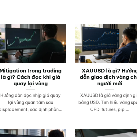
Mitigation trong trading
XAUUSD là gì? Hướn
là gì? Cách đọc khi giá
dẫn giao dịch vàng c
quay lại vùng
người mới
Hướng dẫn đọc nhịp giá quay
XAUUSD là giá vàng định g
lại vùng quan tâm sau
bằng USD. Tìm hiểu vàng sp
displacement, xác định phản...
CFD, futures, pip,...