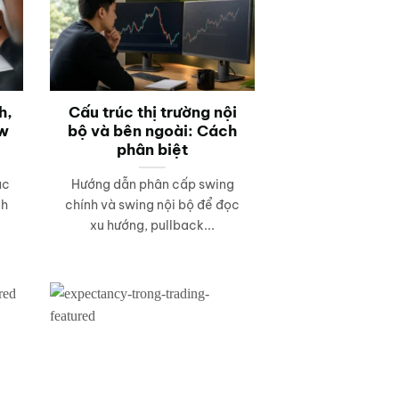
h,
Cấu trúc thị trường nội
ow
bộ và bên ngoài: Cách
phân biệt
ặc
Hướng dẫn phân cấp swing
nh
chính và swing nội bộ để đọc
xu hướng, pullback...