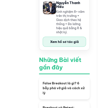
Nguyễn Thanh
Hiếu
Kinh nghiệm 8+ năm
trên thị trường •
Giao dịch theo hệ
thống • Đo lường
hiệu quả bằng R &
nhật ký.
Xem hồ sơ tác giả
Những Bài viết
gần đây
False Breakout là gì? 6
bẫy phá vỡ giả và cách xử
lý
Breakout và Retest: