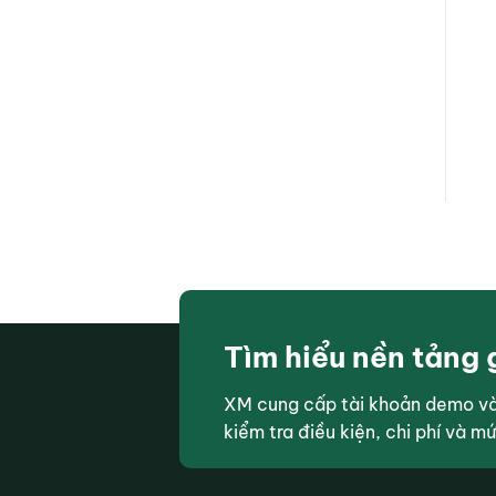
Tìm hiểu nền tảng 
XM cung cấp tài khoản demo và 
kiểm tra điều kiện, chi phí và m