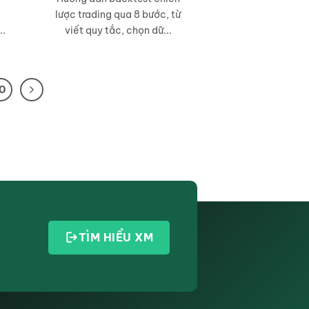
lược trading qua 8 bước, từ
..
viết quy tắc, chọn dữ...
10
TÌM HIỂU XM