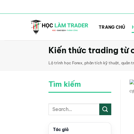
Bỏ
qua
TRANG CHỦ
nội
dung
Kiến thức trading từ
Lộ trình học Forex, phân tích kỹ thuật, quản t
Tìm kiếm
Tác giả