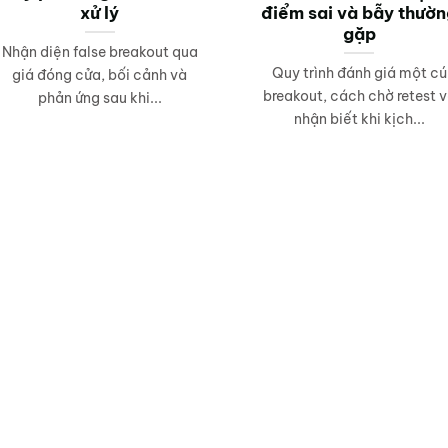
xử lý
điểm sai và bẫy thườ
gặp
Nhận diện false breakout qua
Quy trình đánh giá một cú
giá đóng cửa, bối cảnh và
breakout, cách chờ retest 
phản ứng sau khi...
nhận biết khi kịch...