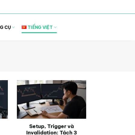
G CỤ
TIẾNG VIỆT
Setup, Trigger và
Invalidation: Tách 3