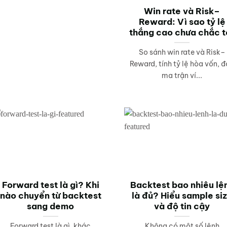
Win rate và Risk–
Reward: Vì sao tỷ lệ
thắng cao chưa chắc t
So sánh win rate và Risk–
Reward, tính tỷ lệ hòa vốn, 
ma trận ví...
Forward test là gì? Khi
Backtest bao nhiêu lệ
nào chuyển từ backtest
là đủ? Hiểu sample si
sang demo
và độ tin cậy
Forward test là gì, khác
Không có một số lệnh