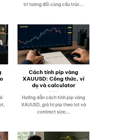
trí tương đối cùng cấu trúc...
g
Cách tính pip vàng
ho
XAUUSD: Công thức, ví
dụ và calculator
iá
Hướng dẫn cách tính pip vàng
ot,
XAUUSD, giá trị pip theo lot và
contract size;...