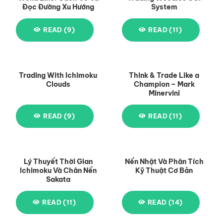
Đọc Đường Xu Hướng
System
READ (9)
READ (11)
Trading With Ichimoku
Think & Trade Like a
Clouds
Champion – Mark
Minervini
READ (9)
READ (11)
Lý Thuyết Thời Gian
Nến Nhật Và Phân Tích
Ichimoku Và Chân Nến
Kỹ Thuật Cơ Bản
Sakata
READ (11)
READ (14)