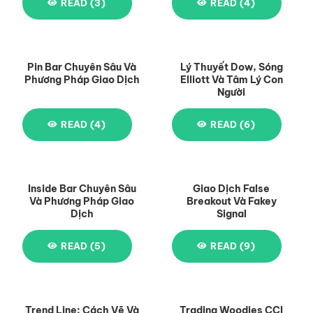
READ (3)
READ (4)
Pin Bar Chuyên Sâu Và
Lý Thuyết Dow, Sóng
Phương Pháp Giao Dịch
Elliott Và Tâm Lý Con
Người
READ (4)
READ (6)
Inside Bar Chuyên Sâu
Giao Dịch False
Và Phương Pháp Giao
Breakout Và Fakey
Dịch
Signal
READ (5)
READ (9)
Trend Line: Cách Vẽ Và
Trading Woodies CCI