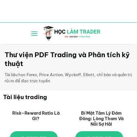
Bỏ
qua
nội
dung
Thư viện PDF Trading và Phân tích kỹ
thuật
Tài liệu học Forex, Price Action, Wyckoff, Elliott, chỉ báo và quản trị
rủi ro để đọc trực tuyến.
Tài liệu trading
Risk–Reward Ratio Là
Bí Mật Tâm Lý Đám
Gì?
Đông: Lòng Tham Và
Nỗi Sợ Hãi