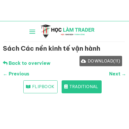
Bỏ
qua
nội
dung
Sách Các nền kinh tế vận hành
DOWNLOAD
(
11
)
Back to overview
← Previous
Next →
FLIPBOOK
TRADITIONAL