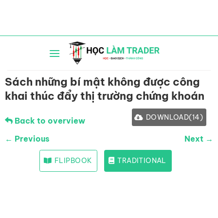
Bỏ
qua
nội
dung
Sách những bí mật không được công
khai thúc đẩy thị trường chứng khoán
DOWNLOAD
(
14
)
Back to overview
← Previous
Next →
FLIPBOOK
TRADITIONAL