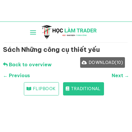
Bỏ
qua
nội
dung
Sách Những công cụ thiết yếu
DOWNLOAD
(
10
)
Back to overview
← Previous
Next →
FLIPBOOK
TRADITIONAL