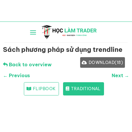
Bỏ
qua
nội
dung
Sách phương pháp sử dụng trendline
DOWNLOAD
(
18
)
Back to overview
← Previous
Next →
FLIPBOOK
TRADITIONAL