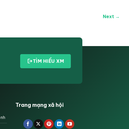
Next →
TÌM HIỂU XM
Trang mạng xã hội
ệnh