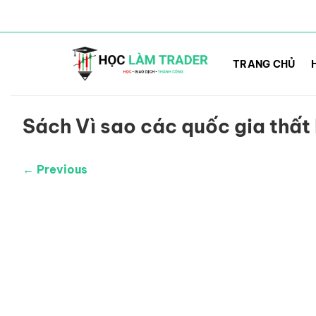
Bỏ
qua
TRANG CHỦ
nội
dung
Sách Vì sao các quốc gia thất
← Previous