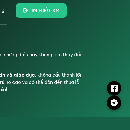
TÌM HIỂU XM
 nến
, nhưng điều này không làm thay đổi
tin và giáo dục
, không cấu thành lời
rủi ro cao và có thể dẫn đến thua lỗ.
mình.