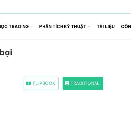
HỌC TRADING
PHÂN TÍCH KỸ THUẬT
TÀI LIỆU
CÔN
 bại
FLIPBOOK
TRADITIONAL