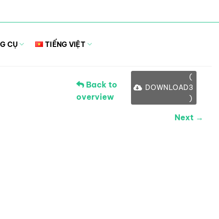
G CỤ
TIẾNG VIỆT
(
Back to
DOWNLOAD
3
overview
)
Next →