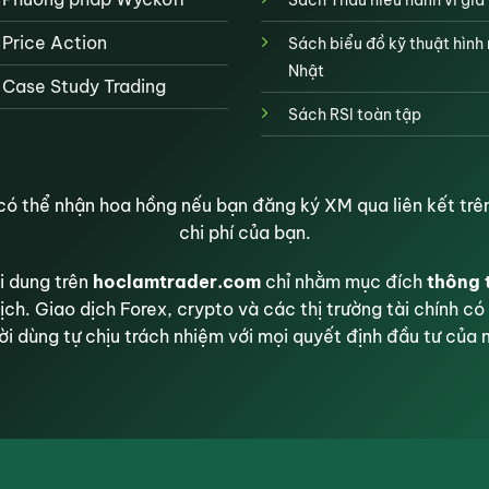
Price Action
Sách biểu đồ kỹ thuật hình
Nhật
Case Study Trading
Sách RSI toàn tập
ó thể nhận hoa hồng nếu bạn đăng ký XM qua liên kết trên
chi phí của bạn.
 dung trên
hoclamtrader.com
chỉ nhằm mục đích
thông 
ịch. Giao dịch Forex, crypto và các thị trường tài chính có 
i dùng tự chịu trách nhiệm với mọi quyết định đầu tư của 