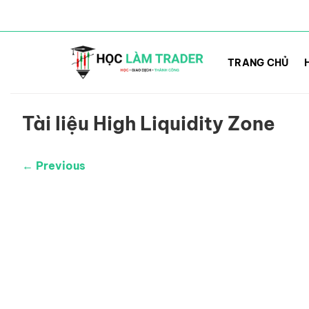
Bỏ
qua
TRANG CHỦ
nội
dung
Tài liệu High Liquidity Zone
← Previous