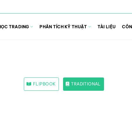
HỌC TRADING
PHÂN TÍCH KỸ THUẬT
TÀI LIỆU
CÔN
FLIPBOOK
TRADITIONAL