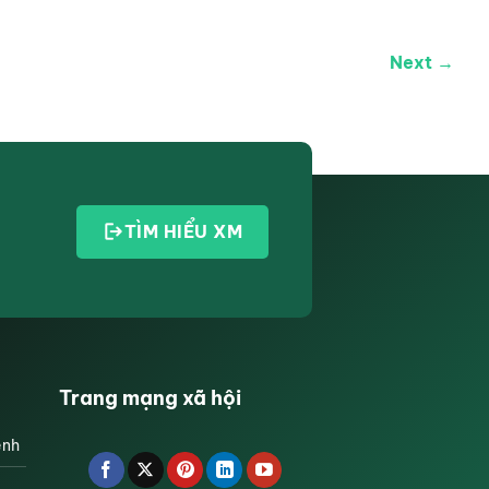
Next →
TÌM HIỂU XM
Trang mạng xã hội
ệnh