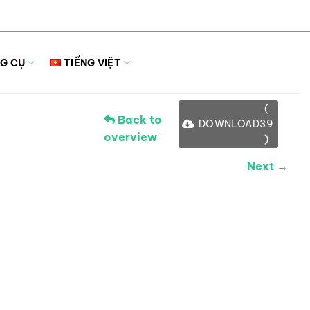
G CỤ
TIẾNG VIỆT
(
Back to
DOWNLOAD
39
overview
)
Next →