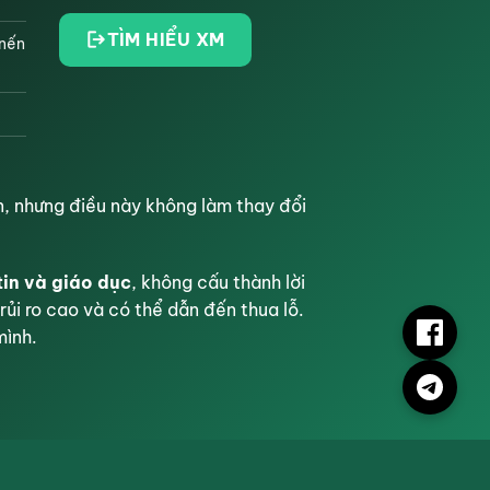
TÌM HIỂU XM
 nến
, nhưng điều này không làm thay đổi
tin và giáo dục
, không cấu thành lời
rủi ro cao và có thể dẫn đến thua lỗ.
mình.