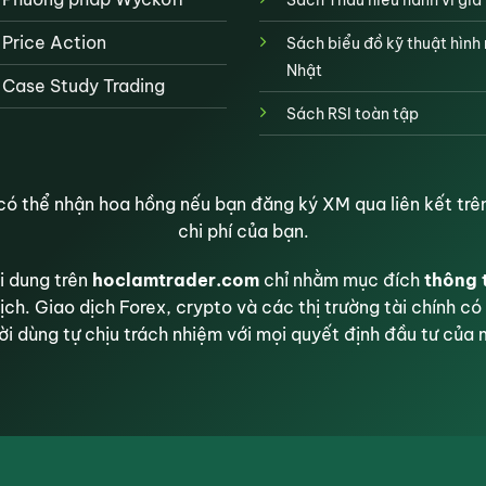
Price Action
Sách biểu đồ kỹ thuật hình
Nhật
Case Study Trading
Sách RSI toàn tập
ó thể nhận hoa hồng nếu bạn đăng ký XM qua liên kết trên
chi phí của bạn.
 dung trên
hoclamtrader.com
chỉ nhằm mục đích
thông 
ịch. Giao dịch Forex, crypto và các thị trường tài chính có 
i dùng tự chịu trách nhiệm với mọi quyết định đầu tư của 