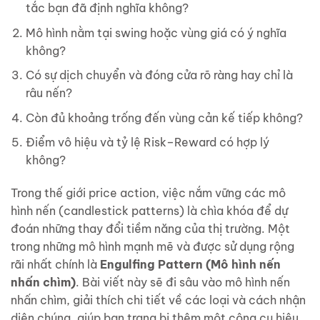
tắc bạn đã định nghĩa không?
Mô hình nằm tại swing hoặc vùng giá có ý nghĩa
không?
Có sự dịch chuyển và đóng cửa rõ ràng hay chỉ là
râu nến?
Còn đủ khoảng trống đến vùng cản kế tiếp không?
Điểm vô hiệu và tỷ lệ Risk–Reward có hợp lý
không?
Trong thế giới price action, việc nắm vững các mô
hình nến (candlestick patterns) là chìa khóa để dự
đoán những thay đổi tiềm năng của thị trường. Một
trong những mô hình mạnh mẽ và được sử dụng rộng
rãi nhất chính là
Engulfing Pattern (Mô hình nến
nhấn chìm)
. Bài viết này sẽ đi sâu vào mô hình nến
nhấn chìm, giải thích chi tiết về các loại và cách nhận
diện chúng, giúp bạn trang bị thêm một công cụ hiệu