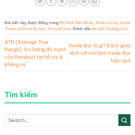
Bài viết này được đăng trong
Mô Hình Nến Nhật
,
Phân tích kỹ thuật
Forex và Price Action
,
Price Action
. Đánh dấu
liên kết thường trực
.
ATR (Average True
Inside Bar là gì? Cách giao
Range): Đo lường độ mạnh
dịch với mô hình Inside Bar
của Breakout tại hỗ trợ &
hiệu quả
kháng cự
Tìm kiếm