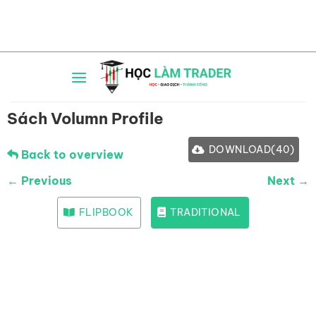
Bỏ
qua
nội
dung
Sách Volumn Profile
DOWNLOAD
(
40
)
Back to overview
← Previous
Next →
FLIPBOOK
TRADITIONAL