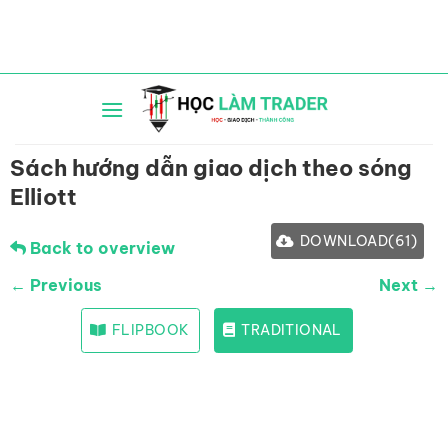
Bỏ
qua
nội
dung
Sách hướng dẫn giao dịch theo sóng
Elliott
DOWNLOAD
(
61
)
Back to overview
← Previous
Next →
FLIPBOOK
TRADITIONAL