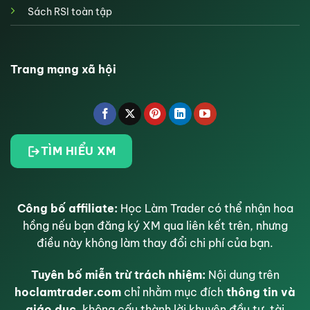
Sách RSI toàn tập
Trang mạng xã hội
TÌM HIỂU XM
Công bố affiliate:
Học Làm Trader có thể nhận hoa
hồng nếu bạn đăng ký XM qua liên kết trên, nhưng
điều này không làm thay đổi chi phí của bạn.
Tuyên bố miễn trừ trách nhiệm:
Nội dung trên
hoclamtrader.com
chỉ nhằm mục đích
thông tin và
giáo dục
, không cấu thành lời khuyên đầu tư, tài