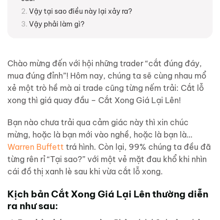
Vậy tại sao điều này lại xảy ra?
Vậy phải làm gì?
Chào mừng đến với hội những trader “cắt đúng đáy,
mua đúng đỉnh”! Hôm nay, chúng ta sẽ cùng nhau mổ
xẻ một trò hề mà ai trade cũng từng nếm trải: Cắt lỗ
xong thì giá quay đầu – Cắt Xong Giá Lại Lên!
Bạn nào chưa trải qua cảm giác này thì xin chúc
mừng, hoặc là bạn mới vào nghề, hoặc là bạn là…
Warren Buffett
trá hình. Còn lại, 99% chúng ta đều đã
từng rên rỉ “Tại sao?” với một vẻ mặt đau khổ khi nhìn
cái đồ thị xanh lè sau khi vừa cắt lỗ xong.
Kịch bản Cắt Xong Giá Lại Lên
thường diễn
ra như sau: