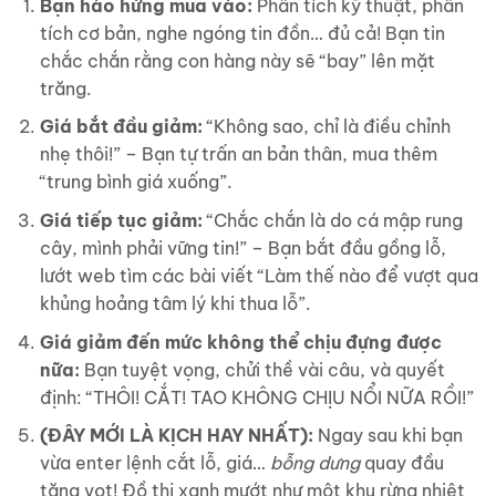
Bạn hào hứng mua vào:
Phân tích kỹ thuật, phân
tích cơ bản, nghe ngóng tin đồn… đủ cả! Bạn tin
chắc chắn rằng con hàng này sẽ “bay” lên mặt
trăng.
Giá bắt đầu giảm:
“Không sao, chỉ là điều chỉnh
nhẹ thôi!” – Bạn tự trấn an bản thân, mua thêm
“trung bình giá xuống”.
Giá tiếp tục giảm:
“Chắc chắn là do cá mập rung
cây, mình phải vững tin!” – Bạn bắt đầu gồng lỗ,
lướt web tìm các bài viết “Làm thế nào để vượt qua
khủng hoảng tâm lý khi thua lỗ”.
Giá giảm đến mức không thể chịu đựng được
nữa:
Bạn tuyệt vọng, chửi thề vài câu, và quyết
định: “THÔI! CẮT! TAO KHÔNG CHỊU NỔI NỮA RỒI!”
(ĐÂY MỚI LÀ KỊCH HAY NHẤT):
Ngay sau khi bạn
vừa enter lệnh cắt lỗ, giá…
bỗng dưng
quay đầu
tăng vọt! Đồ thị xanh mướt như một khu rừng nhiệt