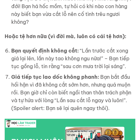
đới! Bạn há hốc mồm, tự hỏi có khi nào con hàng
này biết bạn vừa cắt lỗ nên cố tình trêu ngươi
không?
Hoặc tệ hơn nữa (vì đời mà, luôn có cái tệ hơn):
Bạn quyết định không cắt:
“Lần trước cắt xong
giá lại lên, lần này tao không ngu nữa!” – Bạn tiếp
tục gồng lỗ, tin rằng “sau cơn mưa trời lại sáng”.
Giá tiếp tục lao dốc không phanh:
Bạn bắt đầu
hối hận vì đã không cắt sớm hơn, nhưng quá muộn
rồi. Bạn giờ chỉ còn biết ngồi than thân trách phận
và tự hứa với lòng “Lần sau cắt lỗ ngay và luôn!”.
(Spoiler alert: Bạn sẽ lại quên ngay thôi).