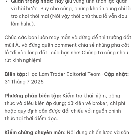
Quan trọng nhất:
Hãy giữ vững tinh thần lạc quan
và hài hước. Suy cho cùng, chứng khoán cũng chỉ là
trò chơi thôi mà! (Nói vậy thôi chứ thua lỗ vẫn đau
lắm huhu).
Chúc các bạn luôn may mắn và đừng để thị trường dắt
mũi! À, và đừng quên comment chia sẻ những pha cắt
lỗ “đi vào lòng đất” của bạn nhé! Chúng ta cùng nhau
rút kinh nghiệm!
Biên tập:
Học Làm Trader Editorial Team ·
Cập nhật:
31 Tháng 7 2026
Phương pháp biên tập:
Kiểm tra khái niệm, công
thức và điều kiện áp dụng; dữ kiện về broker, chi phí
hoặc quy định cần được đối chiếu với nguồn chính
thức tại thời điểm đọc.
Kiểm chứng chuyên môn:
Nội dung chiến lược và sản