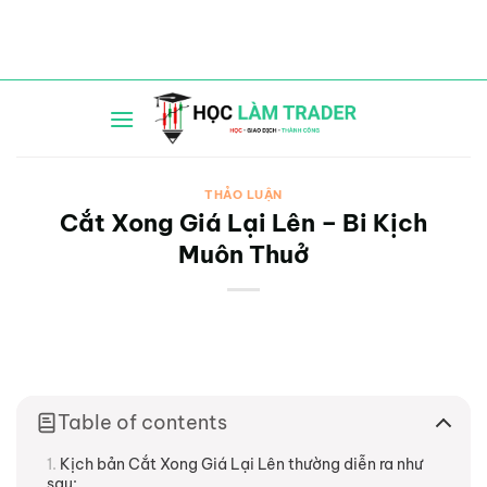
Bỏ
qua
nội
dung
THẢO LUẬN
Cắt Xong Giá Lại Lên – Bi Kịch
Muôn Thuở
Table of contents
Kịch bản Cắt Xong Giá Lại Lên thường diễn ra như
sau: