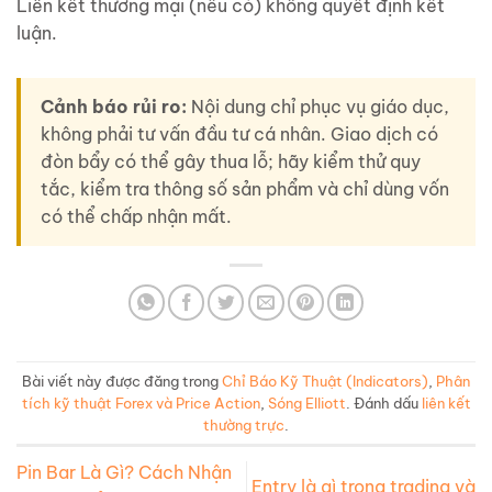
Liên kết thương mại (nếu có) không quyết định kết
luận.
Cảnh báo rủi ro:
Nội dung chỉ phục vụ giáo dục,
không phải tư vấn đầu tư cá nhân. Giao dịch có
đòn bẩy có thể gây thua lỗ; hãy kiểm thử quy
tắc, kiểm tra thông số sản phẩm và chỉ dùng vốn
có thể chấp nhận mất.
Bài viết này được đăng trong
Chỉ Báo Kỹ Thuật (Indicators)
,
Phân
tích kỹ thuật Forex và Price Action
,
Sóng Elliott
. Đánh dấu
liên kết
thường trực
.
Pin Bar Là Gì? Cách Nhận
Entry là gì trong trading và