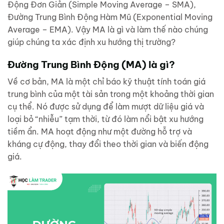
Động Đơn Giản (Simple Moving Average – SMA),
Đường Trung Bình Động Hàm Mũ (Exponential Moving
Average – EMA). Vậy MA là gì và làm thế nào chúng
giúp chúng ta xác định xu hướng thị trường?
Đường Trung Bình Động (MA) là gì?
Về cơ bản, MA là một chỉ báo kỹ thuật tính toán giá
trung bình của một tài sản trong một khoảng thời gian
cụ thể. Nó được sử dụng để làm mượt dữ liệu giá và
loại bỏ “nhiễu” tạm thời, từ đó làm nổi bật xu hướng
tiềm ẩn. MA hoạt động như một đường hỗ trợ và
kháng cự động, thay đổi theo thời gian và biến động
giá.