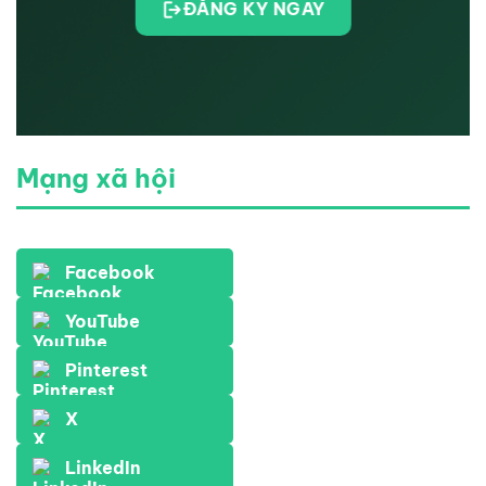
ĐĂNG KÝ NGAY
Mạng xã hội
Facebook
YouTube
Pinterest
X
LinkedIn