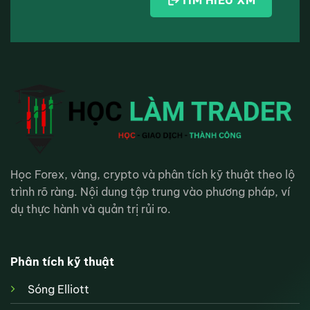
Học Forex, vàng, crypto và phân tích kỹ thuật theo lộ
trình rõ ràng. Nội dung tập trung vào phương pháp, ví
dụ thực hành và quản trị rủi ro.
Phân tích kỹ thuật
Sóng Elliott