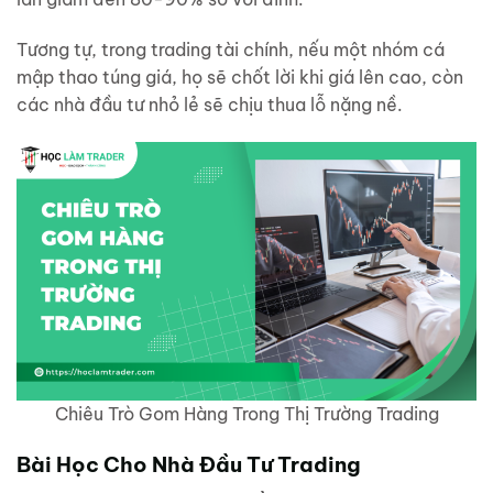
Tương tự, trong trading tài chính, nếu một nhóm cá
mập thao túng giá, họ sẽ chốt lời khi giá lên cao, còn
các nhà đầu tư nhỏ lẻ sẽ chịu thua lỗ nặng nề.
Chiêu Trò Gom Hàng Trong Thị Trường Trading
Bài Học Cho Nhà Đầu Tư Trading