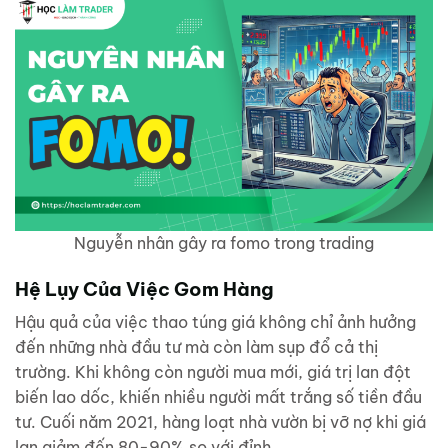
Nguyễn nhân gây ra fomo trong trading
Hệ Lụy Của Việc Gom Hàng
Hậu quả của việc thao túng giá không chỉ ảnh hưởng
đến những nhà đầu tư mà còn làm sụp đổ cả thị
trường. Khi không còn người mua mới, giá trị lan đột
biến lao dốc, khiến nhiều người mất trắng số tiền đầu
tư. Cuối năm 2021, hàng loạt nhà vườn bị vỡ nợ khi giá
lan giảm đến 80-90% so với đỉnh.