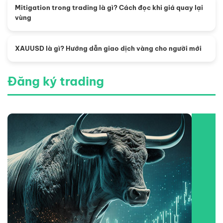
Mitigation trong trading là gì? Cách đọc khi giá quay lại
vùng
XAUUSD là gì? Hướng dẫn giao dịch vàng cho người mới
Đăng ký trading