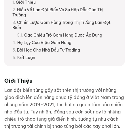
Giới Thiệu
Hiểu Về Lan Đột Biến Và Sự Hấp Dẫn Của Thị
Trường
Chiến Lược Gom Hàng Trong Thị Trường Lan Đột
Biến
Các Chiêu Trò Gom Hàng Được Áp Dụng
Hệ Lụy Của Việc Gom Hàng
Bài Học Cho Nhà Đầu Tư Trading
Kết Luận
Giới Thiệu
Lan đột biến từng gây sốt trên thị trường với những
giao dịch lên đến hàng chục tỷ đồng ở Việt Nam trong
những năm 2019-2021, thu hút sự quan tâm của nhiều
nhà đầu tư. Tuy nhiên, đằng sau cơn sốt này là những
chiêu trò thao túng giá điển hình, tương tự như cách
thị trường tài chính bị thao túng bởi các tay chơi lớn.