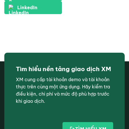
LinkedIn
Tìm hiểu nền tảng giao dịch XM
XM cung cấp tài khoản demo và tài khoản
thực trên cùng một ứng dụng. Hãy kiểm tra
điều kiện, chi phí và mức độ phù hợp trước
khi giao dịch.
TÌM HIỂU XM