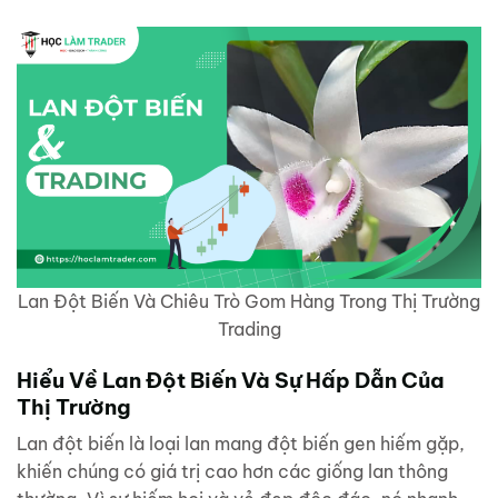
Lan Đột Biến Và Chiêu Trò Gom Hàng Trong Thị Trường
Trading
Hiểu Về Lan Đột Biến Và Sự Hấp Dẫn Của
Thị Trường
Lan đột biến là loại lan mang đột biến gen hiếm gặp,
khiến chúng có giá trị cao hơn các giống lan thông