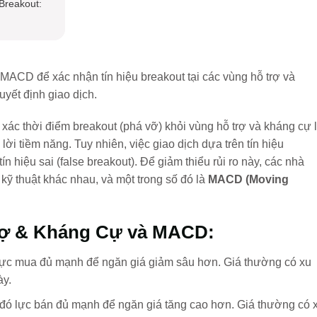
Breakout:
 MACD để xác nhận tín hiệu breakout tại các vùng hỗ trợ và
uyết định giao dịch.
h xác thời điểm breakout (phá vỡ) khỏi vùng hỗ trợ và kháng cự 
ời tiềm năng. Tuy nhiên, việc giao dịch dựa trên tín hiệu
n hiệu sai (false breakout). Để giảm thiểu rủi ro này, các nhà
kỹ thuật khác nhau, và một trong số đó là
MACD (Moving
rợ & Kháng Cự và MACD:
lực mua đủ mạnh để ngăn giá giảm sâu hơn. Giá thường có xu
ày.
đó lực bán đủ mạnh để ngăn giá tăng cao hơn. Giá thường có 