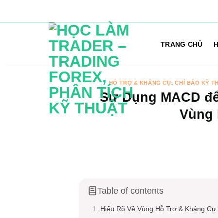
Bỏ
qua
TRANG CHỦ
H
nội
dung
HỖ TRỢ & KHÁNG CỰ
,
CHỈ BÁO KỸ T
Sử Dụng MACD để 
Vùng 
Table of contents
Hiểu Rõ Về Vùng Hỗ Trợ & Kháng Cự