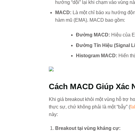
hướng “dội” lại khi chạm vào vùng nà
MACD:
Là một chỉ báo xu hướng độn
hàm mũ (EMA). MACD bao gồm:
Đường MACD:
Hiệu của E
Đường Tín Hiệu (Signal Li
Histogram MACD:
Hiển th
Cách MACD Giúp Xác N
Khi giá breakout khỏi một vùng hỗ trợ h
thực sự, chứ không phải là một “bẫy” (
fa
này:
Breakout tại vùng kháng cự: