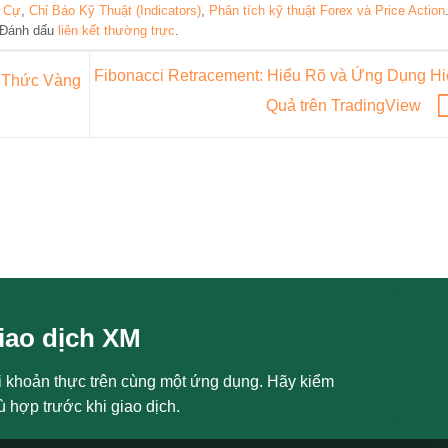
 Cự
,
Chỉ Báo Kỹ Thuật (Indicators)
,
Phân tích kỹ thuật Forex và Price Action
Đánh dấu
liên kết thường trực
.
Fibonacci Retracement: Hiểu Rõ và Ứng Dụng H
 Thức Vàng
Quả trên TradingView
iao dịch XM
i khoản thực trên cùng một ứng dụng. Hãy kiểm
ù hợp trước khi giao dịch.