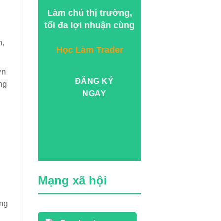
Làm chủ thị trường,
tối đa lợi nhuận cùng
n,
Học Làm Trader
ơn
ĐĂNG KÝ
ng
NGAY
Mạng xã hội
ng