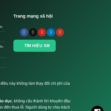
Trang mạng xã hội
nh
TÌM HIỂU XM
ến
iều này không làm thay đổi chi phí của
iáo dục
, không cấu thành lời khuyên đầu
dẫn đến thua lỗ. Người dùng tự chịu trách