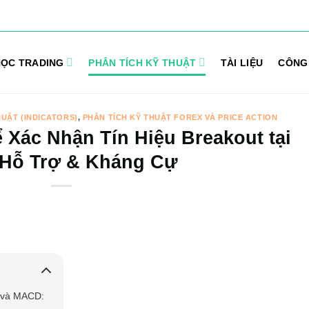
ỌC TRADING
PHÂN TÍCH KỸ THUẬT
TÀI LIỆU
CÔNG
HUẬT (INDICATORS)
,
PHÂN TÍCH KỸ THUẬT FOREX VÀ PRICE ACTION
Xác Nhận Tín Hiệu Breakout tại
Hỗ Trợ & Kháng Cự
 và MACD: