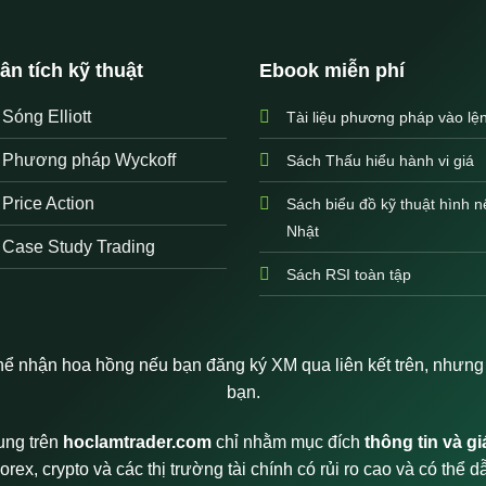
ân tích kỹ thuật
Ebook miễn phí
Sóng Elliott
Tài liệu phương pháp vào lệ
Phương pháp Wyckoff
Sách Thấu hiểu hành vi giá
Price Action
Sách biểu đồ kỹ thuật hình n
Nhật
Case Study Trading
Sách RSI toàn tập
ể nhận hoa hồng nếu bạn đăng ký XM qua liên kết trên, nhưng đ
bạn.
ung trên
hoclamtrader.com
chỉ nhằm mục đích
thông tin và g
Forex, crypto và các thị trường tài chính có rủi ro cao và có thể 