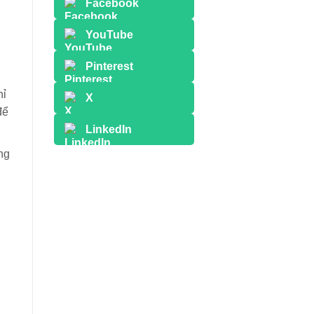
Facebook
YouTube
Pinterest
hỉ
X
để
LinkedIn
ng
h