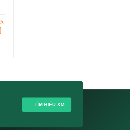
.
iệu
TÌM HIỂU XM