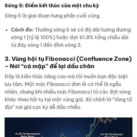
Sóng 5: Điểm kết thúc của một chu kỳ
Sóng 5 là giai đoạn hưng phấn cuối cùng.
Cách đo:
Thường sóng 5 sẽ có độ dài tương đương
sóng 1 (tỷ lệ 100%) hoặc đạt 61.8% tổng chiều dài
từ đáy sóng 1 đến đỉnh sóng 3.
3. Vùng hội tụ Fibonacci (Confluence Zone)
– Nơi “cá mập” để lại dấu chân
Đây là kiến thức nâng cao mà tôi muốn bạn đặc biệt
lưu tâm. Một mức Fibonacci đơn lẻ có thể là ngẫu
nhiên, nhưng khi nhiều mức Fibonacci từ các đợt sóng
khác nhau hội tụ tại một vùng giá, đó chính là “Vùng tử
địa” nơi giá cực kỳ dễ đảo chiều.