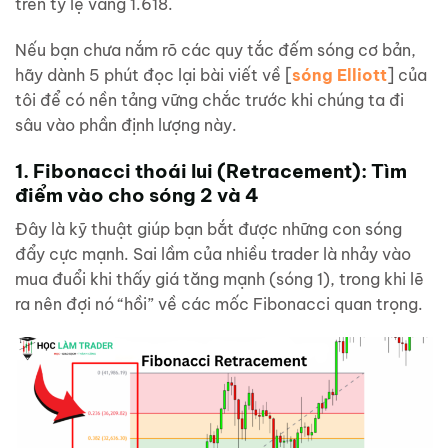
trên tỷ lệ vàng 1.618.
Nếu bạn chưa nắm rõ các quy tắc đếm sóng cơ bản,
hãy dành 5 phút đọc lại bài viết về [
sóng Elliott
] của
tôi để có nền tảng vững chắc trước khi chúng ta đi
sâu vào phần định lượng này.
1. Fibonacci thoái lui (Retracement): Tìm
điểm vào cho sóng 2 và 4
Đây là kỹ thuật giúp bạn bắt được những con sóng
đẩy cực mạnh. Sai lầm của nhiều trader là nhảy vào
mua đuổi khi thấy giá tăng mạnh (sóng 1), trong khi lẽ
ra nên đợi nó “hồi” về các mốc Fibonacci quan trọng.