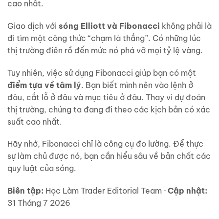
cao nhất.
Giao dịch với
sóng Elliott và Fibonacci
không phải là
đi tìm một công thức “chạm là thắng”. Có những lúc
thị trường điên rồ đến mức nó phá vỡ mọi tỷ lệ vàng.
Tuy nhiên, việc sử dụng Fibonacci giúp bạn có một
điểm tựa về tâm lý
. Bạn biết mình nên vào lệnh ở
đâu, cắt lỗ ở đâu và mục tiêu ở đâu. Thay vì dự đoán
thị trường, chúng ta đang đi theo các kịch bản có xác
suất cao nhất.
Hãy nhớ, Fibonacci chỉ là công cụ đo lường. Để thực
sự làm chủ được nó, bạn cần hiểu sâu về bản chất các
quy luật của sóng.
Biên tập:
Học Làm Trader Editorial Team ·
Cập nhật:
31 Tháng 7 2026