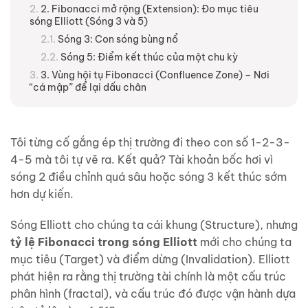
2. Fibonacci mở rộng (Extension): Đo mục tiêu
sóng Elliott (Sóng 3 và 5)
Sóng 3: Con sóng bùng nổ
Sóng 5: Điểm kết thúc của một chu kỳ
3. Vùng hội tụ Fibonacci (Confluence Zone) – Nơi
“cá mập” để lại dấu chân
Tôi từng cố gắng ép thị trường đi theo con số 1-2-3-
4-5 mà tôi tự vẽ ra. Kết quả? Tài khoản bốc hơi vì
sóng 2 điều chỉnh quá sâu hoặc sóng 3 kết thúc sớm
hơn dự kiến.
Sóng Elliott cho chúng ta cái khung (Structure), nhưng
tỷ lệ Fibonacci trong sóng Elliott
mới cho chúng ta
mục tiêu (Target) và điểm dừng (Invalidation). Elliott
phát hiện ra rằng thị trường tài chính là một cấu trúc
phân hình (fractal), và cấu trúc đó được vận hành dựa