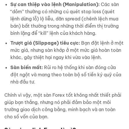
Sự can thiệp vào lệnh (Manipulation):
Các sàn
“dỏm” thường có những cú quét stop loss (quét
lệnh dừng lỗ) lộ liễu, dãn spread (chênh lệch mua
bán) bất thường trong những thời điểm thị trường
bình lặng để “kill” lệnh của khách hàng.
Trượt giá (Slippage) tiêu cực:
Bạn đặt lệnh ở một
mức giá, nhưng sàn khớp ở một mức giá hoàn toàn
khác, gây thiệt hại ngay khi vừa vào lệnh.
Sàn biến mất:
Rủi ro hệ thống khi sàn đóng cửa
đột ngột và mang theo toàn bộ số tiền ký quỹ của
nhà đầu tư.
Chính vì vậy, một sàn Forex tốt không nhất thiết phải
giúp bạn thắng, nhưng nó phải đảm bảo một môi
trường giao dịch công bằng, minh bạch và an toàn
cho số vốn của bạn.