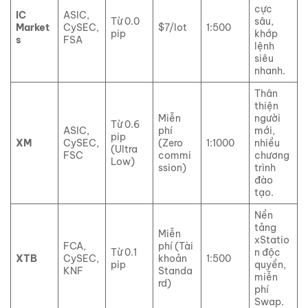
cực
IC
ASIC,
Từ 0.0
sâu,
Market
CySEC,
$7/lot
1:500
pip
khớp
s
FSA
lệnh
siêu
nhanh.
Thân
thiện
Miễn
người
Từ 0.6
ASIC,
phí
mới,
pip
XM
CySEC,
(Zero
1:1000
nhiều
(Ultra
FSC
commi
chương
Low)
ssion)
trình
đào
tạo.
Nền
tảng
Miễn
xStatio
FCA,
phí (Tài
Từ 0.1
n độc
XTB
CySEC,
khoản
1:500
pip
quyền,
KNF
Standa
miễn
rd)
phí
Swap.