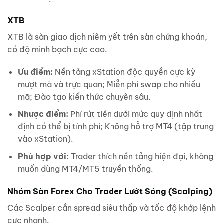
XTB
XTB là sàn giao dịch niêm yết trên sàn chứng khoán,
có độ minh bạch cực cao.
Ưu điểm:
Nền tảng xStation độc quyền cực kỳ
mượt mà và trực quan; Miễn phí swap cho nhiều
mã; Đào tạo kiến thức chuyên sâu.
Nhược điểm:
Phí rút tiền dưới mức quy định nhất
định có thể bị tính phí; Không hỗ trợ MT4 (tập trung
vào xStation).
Phù hợp với:
Trader thích nền tảng hiện đại, không
muốn dùng MT4/MT5 truyền thống.
Nhóm Sàn Forex Cho Trader Lướt Sóng (Scalping)
Các Scalper cần spread siêu thấp và tốc độ khớp lệnh
cực nhanh.