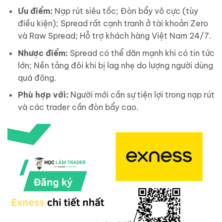
Ưu điểm:
Nạp rút siêu tốc; Đòn bẩy vô cực (tùy
điều kiện); Spread rất cạnh tranh ở tài khoản Zero
và Raw Spread; Hỗ trợ khách hàng Việt Nam 24/7.
Nhược điểm:
Spread có thể dãn mạnh khi có tin tức
lớn; Nền tảng đôi khi bị lag nhẹ do lượng người dùng
quá đông.
Phù hợp với:
Người mới cần sự tiện lợi trong nạp rút
và các trader cần đòn bẩy cao.