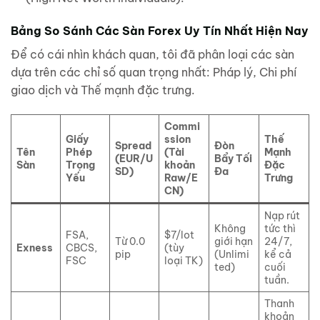
Bảng So Sánh Các Sàn Forex Uy Tín Nhất Hiện Nay
Để có cái nhìn khách quan, tôi đã phân loại các sàn
dựa trên các chỉ số quan trọng nhất: Pháp lý, Chi phí
giao dịch và Thế mạnh đặc trưng.
Commi
Giấy
ssion
Thế
Spread
Đòn
Tên
Phép
(Tài
Mạnh
(EUR/U
Bẩy Tối
Sàn
Trọng
khoản
Đặc
SD)
Đa
Yếu
Raw/E
Trưng
CN)
Nạp rút
Không
tức thì
FSA,
$7/lot
Từ 0.0
giới hạn
24/7,
Exness
CBCS,
(tùy
pip
(Unlimi
kể cả
FSC
loại TK)
ted)
cuối
tuần.
Thanh
khoản