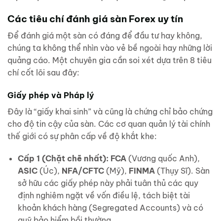
Các tiêu chí đánh giá sàn Forex uy tín
Để đánh giá một sàn có đáng để đầu tư hay không,
chúng ta không thể nhìn vào vẻ bề ngoài hay những lời
quảng cáo. Một chuyên gia cần soi xét dựa trên 8 tiêu
chí cốt lõi sau đây:
Giấy phép và Pháp lý
Đây là “giấy khai sinh” và cũng là chứng chỉ bảo chứng
cho độ tin cậy của sàn. Các cơ quan quản lý tài chính
thế giới có sự phân cấp về độ khắt khe:
Cấp 1 (Chặt chẽ nhất):
FCA
(Vương quốc Anh),
ASIC
(Úc),
NFA/CFTC
(Mỹ),
FINMA
(Thụy Sĩ). Sàn
sở hữu các giấy phép này phải tuân thủ các quy
định nghiêm ngặt về vốn điều lệ, tách biệt tài
khoản khách hàng (Segregated Accounts) và có
quỹ bảo hiểm bồi thường.