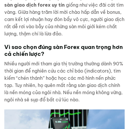
sàn giao dịch forex uy tín
giống như việc đãi cát tìm
vàng. Giữa hàng trăm lời mời chào hấp dẫn về bonus,
cam kết lợi nhuận hay đòn bẩy vô cực, người giao dịch
rất dễ rơi vào bẫy của những sàn môi giới kém chất
lượng, thậm chí là lừa đảo.
Vì sao chọn đúng sàn Forex quan trọng hơn
cả chiến lược?
Nhiều người mới tham gia thị trường thường dành 90%
thời gian để nghiên cứu các chỉ báo (indicators), tìm
kiếm “chén thánh” hoặc học các mô hình nến phức
tạp. Tuy nhiên, họ quên mất rằng sàn giao dịch chính
là nền móng của ngôi nhà. Nếu nền móng không vững,
ngôi nhà sẽ sụp đổ bất cứ lúc nào.