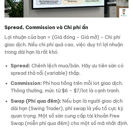
Spread, Commission và Chi phí ẩn
Lợi nhuận của bạn = (Giá đóng – Giá mở) – Chi phí
giao dịch. Nếu chi phí quá cao, việc duy trì lợi nhuận
trong dài hạn là rất khó.
Spread:
Chênh lệch mua/bán. Hãy ưu tiên sàn có
spread thả nổi (variable) thấp.
Commission:
Phí hoa hồng trên mỗi lot giao dịch.
Thông thường, mức từ $6 – $7/lot là cạnh tranh.
Swap (Phí qua đêm):
Nếu bạn là người giao dịch
dài hạn (Swing Trader), phí swap là yếu tố cực kỳ
quan trọng. Một số sàn cung cấp tài khoản Free
Swap (miễn phí qua đêm) cho một số mã nhất định.