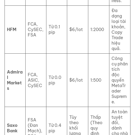
Iress.
Đa
dạng
loại tài
FCA,
Từ 0.1
khoản,
HFM
CySEC,
$6/lot
1:2000
pip
Copy
FSA
Trade
hiệu
quả.
Công
cụ phân
tích
Admira
FCA,
độc
l
Từ 0.0
ASIC,
$6/lot
1:500
quyền
Market
pip
CySEC
MetaTr
s
ader
Suprem
e.
An toàn
Tùy
Thấp
tuyệt
FSA
theo
(Theo
đối,
Saxo
(Đan
Từ 0.4
khối
quy
dành
Bank
Mạch),
pip
lượng
định
cho nhà