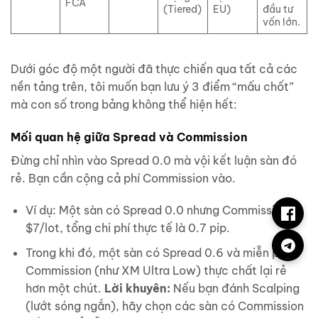
FCA
(Tiered)
EU)
đầu tư
vốn lớn.
Dưới góc độ một người đã thực chiến qua tất cả các
nền tảng trên, tôi muốn bạn lưu ý 3 điểm “mấu chốt”
mà con số trong bảng không thể hiện hết:
Mối quan hệ giữa Spread và Commission
Đừng chỉ nhìn vào Spread 0.0 mà vội kết luận sàn đó
rẻ. Bạn cần cộng cả phí Commission vào.
Ví dụ: Một sàn có Spread 0.0 nhưng Commission là
$7/lot, tổng chi phí thực tế là 0.7 pip.
Trong khi đó, một sàn có Spread 0.6 và miễn phí
Commission (như XM Ultra Low) thực chất lại rẻ
hơn một chút.
Lời khuyên:
Nếu bạn đánh Scalping
(lướt sóng ngắn), hãy chọn các sàn có Commission