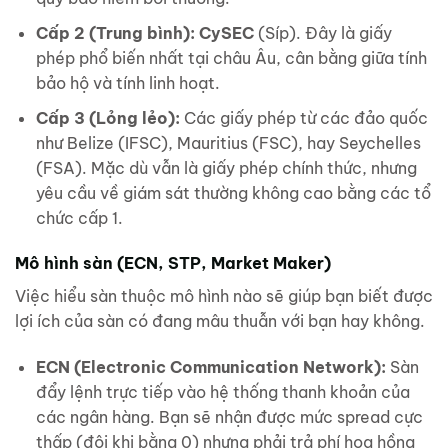
Cấp 2 (Trung bình):
CySEC
(Síp). Đây là giấy
phép phổ biến nhất tại châu Âu, cân bằng giữa tính
bảo hộ và tính linh hoạt.
Cấp 3 (Lỏng lẻo):
Các giấy phép từ các đảo quốc
như Belize (IFSC), Mauritius (FSC), hay Seychelles
(FSA). Mặc dù vẫn là giấy phép chính thức, nhưng
yêu cầu về giám sát thường không cao bằng các tổ
chức cấp 1.
Mô hình sàn (ECN, STP, Market Maker)
Việc hiểu sàn thuộc mô hình nào sẽ giúp bạn biết được
lợi ích của sàn có đang mâu thuẫn với bạn hay không.
ECN (Electronic Communication Network):
Sàn
đẩy lệnh trực tiếp vào hệ thống thanh khoản của
các ngân hàng. Bạn sẽ nhận được mức spread cực
thấp (đôi khi bằng 0) nhưng phải trả phí hoa hồng