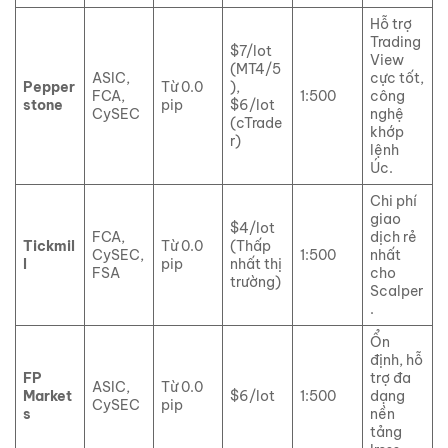
Hỗ trợ
Trading
$7/lot
View
(MT4/5
ASIC,
cực tốt,
Pepper
Từ 0.0
),
FCA,
1:500
công
stone
pip
$6/lot
CySEC
nghệ
(cTrade
khớp
r)
lệnh
Úc.
Chi phí
giao
$4/lot
FCA,
dịch rẻ
Tickmil
Từ 0.0
(Thấp
CySEC,
1:500
nhất
l
pip
nhất thị
FSA
cho
trường)
Scalper
.
Ổn
định, hỗ
FP
trợ đa
ASIC,
Từ 0.0
Market
$6/lot
1:500
dạng
CySEC
pip
s
nền
tảng