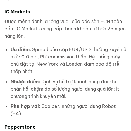
IC Markets
Được mệnh danh là “ông vua” của các sàn ECN toàn
cầu. IC Markets cung cấp thanh khoản từ hơn 25 ngân
hàng lớn.
Ưu điểm:
Spread của cặp EUR/USD thường xuyên ở
mức 0.0 pip; Phí commission thấp; Hệ thống máy
chủ đặt tại New York và London đảm bảo độ trễ
thấp nhất.
Nhược điểm:
Dịch vụ hỗ trợ khách hàng đôi khi
phản hồi chậm do số lượng người dùng quá lớn; Ít
chương trình khuyến mãi.
Phù hợp với:
Scalper, những người dùng Robot
(EA).
Pepperstone