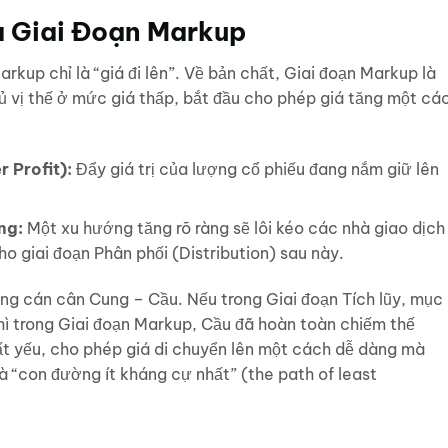
a Giai Đoạn Markup
rkup chỉ là “giá đi lên”. Về bản chất, Giai đoạn Markup là
đủ vị thế ở mức giá thấp, bắt đầu cho phép giá tăng một cá
 Profit):
Đẩy giá trị của lượng cổ phiếu đang nắm giữ lên
ng:
Một xu hướng tăng rõ ràng sẽ lôi kéo các nhà giao dịch
ho giai đoạn Phân phối (Distribution) sau này.
rong cán cân Cung – Cầu. Nếu trong Giai đoạn Tích lũy, mục
thì trong Giai đoạn Markup, Cầu đã hoàn toàn chiếm thế
t yếu, cho phép giá di chuyển lên một cách dễ dàng mà
à “con đường ít kháng cự nhất” (the path of least