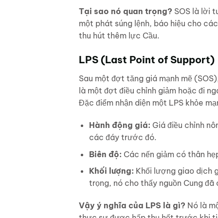
Tại sao nó quan trọng?
SOS là lời t
một phát súng lệnh, báo hiệu cho các
thu hút thêm lực Cầu.
LPS (Last Point of Support)
Sau một đợt tăng giá mạnh mẽ (SOS), 
là một đợt điều chỉnh giảm hoặc đi ng
Đặc điểm nhận diện một LPS khỏe mạ
Hành động giá:
Giá điều chỉnh nô
các đáy trước đó.
Biên độ:
Các nến giảm có thân hẹp
Khối lượng:
Khối lượng giao dịch g
trọng, nó cho thấy nguồn Cung đã 
Vậy ý nghĩa của LPS là gì?
Nó là mộ
thực sự được hấp thụ hết trước khi ti