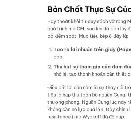
Bản Chất Thực Sự Củ
Hãy thoát khỏi tư duy sách vở rằng Ma
quá trình mà CM, sau khi đã tích lũy 
có kiểm soát. Mục tiêu kép ở đây là:
Tạo ra lợi nhuận trên giấy (Paper
cao.
Thu hút sự tham gia của đám đô
nhỏ lẻ, tạo thanh khoản cần thiết c
Điều cốt lõi cần nắm là sự thay đổi t
tiêu là hấp thụ toàn bộ nguồn Cung, 
thượng phong. Nguồn Cung lúc này rấ
không cần nỗ lực quá lớn. Đây chính l
resistance) mà Wyckoff đã đề cập.