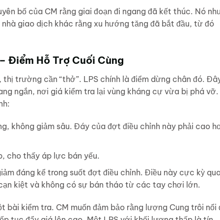
uyên bố của CM rằng giai đoạn đi ngang đã kết thúc. Nó nh
 nhà giao dịch khác rằng xu hướng tăng đã bắt đầu, từ đó
 – Điểm Hỗ Trợ Cuối Cùng
thị trường cần “thở”. LPS chính là điểm dừng chân đó. Đâ
ang ngắn, nơi giá kiểm tra lại vùng kháng cự vừa bị phá vỡ.
nh:
ng, không giảm sâu. Đáy của đợt điều chỉnh này phải cao h
, cho thấy áp lực bán yếu.
iảm đáng kể trong suốt đợt điều chỉnh. Điều này cực kỳ qu
cạn kiệt và không có sự bán tháo từ các tay chơi lớn.
t bài kiểm tra. CM muốn đảm bảo rằng lượng Cung trôi nổi
ếp tục đẩy giá lên cao. Một LPS với khối lượng thấp là tín