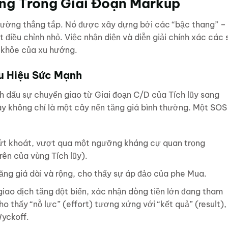
ng Trong Giai Đoạn Markup
đường thẳng tắp. Nó được xây dựng bởi các “bậc thang” –
 điều chỉnh nhỏ. Việc nhận diện và diễn giải chính xác các 
c khỏe của xu hướng.
ấu Hiệu Sức Mạnh
h dấu sự chuyển giao từ Giai đoạn C/D của Tích lũy sang
ây không chỉ là một cây nến tăng giá bình thường. Một SOS
ứt khoát, vượt qua một ngưỡng kháng cự quan trọng
rên của vùng Tích lũy).
ăng giá dài và rộng, cho thấy sự áp đảo của phe Mua.
iao dịch tăng đột biến, xác nhận dòng tiền lớn đang tham
 thấy “nỗ lực” (effort) tương xứng với “kết quả” (result),
Wyckoff.