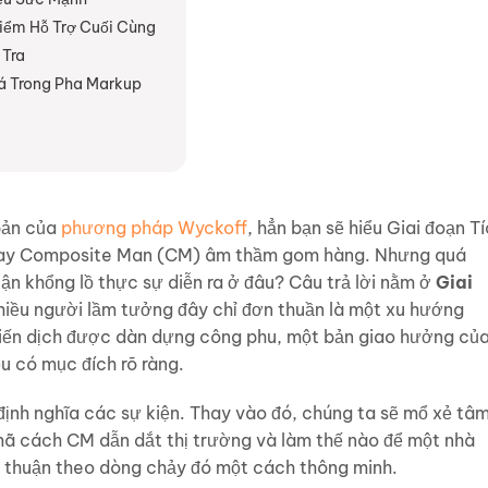
Điểm Hỗ Trợ Cuối Cùng
 Tra
iá Trong Pha Markup
bản của
phương pháp Wyckoff
, hẳn bạn sẽ hiểu Giai đoạn T
 hay Composite Man (CM) âm thầm gom hàng. Nhưng quá
uận khổng lồ thực sự diễn ra ở đâu? Câu trả lời nằm ở
Giai
hiều người lầm tưởng đây chỉ đơn thuần là một xu hướng
chiến dịch được dàn dựng công phu, một bản giao hưởng củ
ều có mục đích rõ ràng.
 định nghĩa các sự kiện. Thay vào đó, chúng ta sẽ mổ xẻ tâ
 mã cách CM dẫn dắt thị trường và làm thế nào để một nhà
à thuận theo dòng chảy đó một cách thông minh.