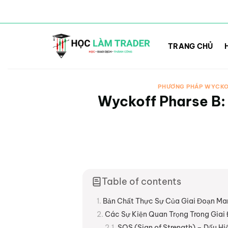
Bỏ
qua
TRANG CHỦ
nội
dung
PHƯƠNG PHÁP WYCK
Wyckoff Pharse B:
Table of contents
Bản Chất Thực Sự Của Giai Đoạn Ma
Các Sự Kiện Quan Trọng Trong Giai
SOS (Sign of Strength) – Dấu H