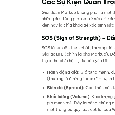
Các Sự Kiện Quan Trọ
Giai đoạn Markup không phải là một 
những đợt tăng giá xen kẽ với các đợt
kiện này là chìa khóa để xác định sứ
SOS (Sign of Strength) – D
SOS là sự kiện then chốt, thường đán
Giai đoạn E (chính là pha Markup). Đ
thực thụ phải hội tụ đủ các yếu tố:
Hành động giá:
Giá tăng mạnh, d
(thường là đường “creek” – cạnh t
Biên độ (Spread):
Các thân nến t
Khối lượng (Volume):
Khối lượng g
gia mạnh mẽ. Đây là bằng chứng cho
một trong ba quy luật cốt lõi của 