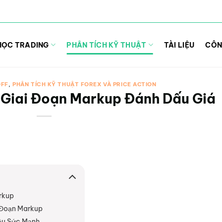
HỌC TRADING
PHÂN TÍCH KỸ THUẬT
TÀI LIỆU
CÔN
OFF
,
PHÂN TÍCH KỸ THUẬT FOREX VÀ PRICE ACTION
 Giai Đoạn Markup Đánh Dấu Giá
rkup
 Đoạn Markup
iệu Sức Mạnh