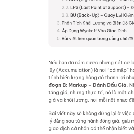
LPS (Last Point of Support) – 
BU (Back-Up) – Quay Lại Kiểm
Phân Tích Khối Lượng và Biên Độ G
Áp Dụng Wyckoff Vào Giao Dịch
Bài viết liên quan trong cùng chủ đề
Nếu bạn đã nắm được những nét cơ 
lũy (Accumulation) là nơi “cá mập”
trình biến lượng hàng đó thành lợi nh
đoạn B: Markup – Đánh Dấu Giá
. N
tăng giá, nhưng thực tế, nó là một 
giá và khối lượng, nơi mỗi nốt nhạc đ
Bài viết này sẽ không dừng lại ở việc
lý đằng sau từng hành động giá, giải
giao dịch cá nhân có thể nhận biết v