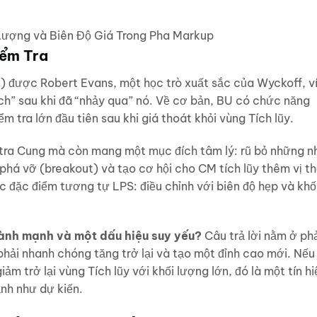
Lượng và Biên Độ Giá Trong Pha Markup
iểm Tra
 được Robert Evans, một học trò xuất sắc của Wyckoff, v
ạch” sau khi đã “nhảy qua” nó. Về cơ bản, BU có chức năng
 tra lớn đầu tiên sau khi giá thoát khỏi vùng Tích lũy.
 tra Cung mà còn mang một mục đích tâm lý: rũ bỏ những n
phá vỡ (breakout) và tạo cơ hội cho CM tích lũy thêm vị t
 đặc điểm tương tự LPS: điều chỉnh với biên độ hẹp và khố
ành mạnh và một dấu hiệu suy yếu?
Câu trả lời nằm ở ph
phải nhanh chóng tăng trở lại và tạo một đỉnh cao mới. Nếu
ảm trở lại vùng Tích lũy với khối lượng lớn, đó là một tín hi
nh như dự kiến.