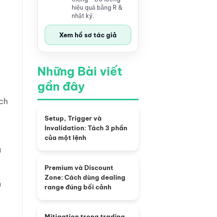
hiệu quả bằng R &
nhật ký.
Xem hồ sơ tác giả
Những Bài viết
gần đây
ích
Setup, Trigger và
Invalidation: Tách 3 phần
của một lệnh
a
Premium và Discount
Zone: Cách dùng dealing
m
range đúng bối cảnh
Mitigation trong trading