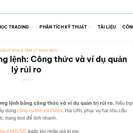
HỌC TRADING
PHÂN TÍCH KỸ THUẬT
TÀI LIỆU
CÔN
ẢN LÝ VỐN & TÂM LÝ GIAO DỊCH
ng lệnh: Công thức và ví dụ quản
lý rủi ro
ợng lệnh bằng công thức và ví dụ quản trị rủi ro.
Nếu bạ
hãy dùng
công cụ tính lot Forex
. Hai URL phục vụ hai nhu cầu
c; trang tool để tính nhanh.
 vàng XAUUSD
trước khi nhập giá trị pip.