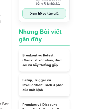
bằng R & nhật ký.
a
Xem hồ sơ tác giả
h
i
Những Bài viết
gần đây
Breakout và Retest:
Checklist xác nhận, điểm
sai và bẫy thường gặp
Setup, Trigger và
Invalidation: Tách 3 phần
của một lệnh
Premium và Discount