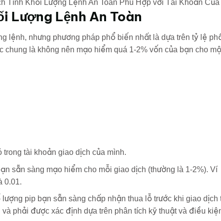
h Tính Khối Lượng Lệnh An Toàn Phù Hợp với Tài Khoản Của
ối Lượng Lệnh An Toàn
g lệnh, nhưng phương pháp phổ biến nhất là dựa trên tỷ lệ ph
 tắc chung là không nên mạo hiểm quá 1-2% vốn của bạn cho mộ
 trong tài khoản giao dịch của mình.
ạn sẵn sàng mạo hiểm cho mỗi giao dịch (thường là 1-2%). Ví
à 0.01.
lượng pip bạn sẵn sàng chấp nhận thua lỗ trước khi giao dịch 
và phải được xác định dựa trên phân tích kỹ thuật và điều kiệ