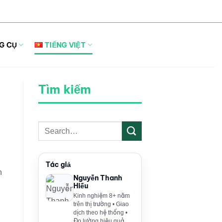
G CỤ
TIẾNG VIỆT
Tìm kiếm
Tác giả
n
Nguyễn Thanh
Hiếu
Kinh nghiệm 8+ năm
trên thị trường • Giao
dịch theo hệ thống •
Đo lường hiệu quả