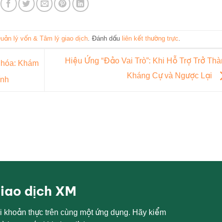
uản lý vốn & Tâm lý giao dịch
. Đánh dấu
liên kết thường trực
.
Hiệu Ứng “Đảo Vai Trò”: Khi Hỗ Trợ Trở Th
 hóa: Khám
Kháng Cự và Ngược Lại
ính
giao dịch XM
i khoản thực trên cùng một ứng dụng. Hãy kiểm