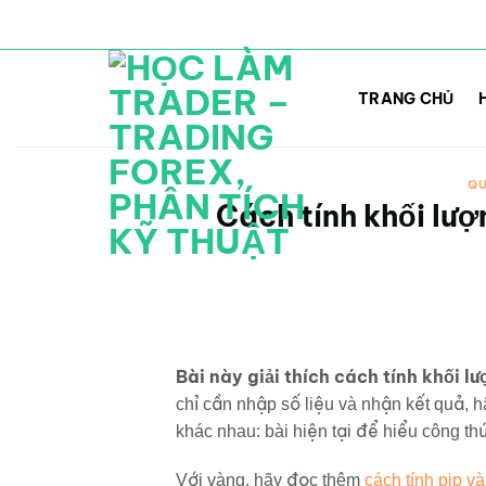
Bỏ
qua
TRANG CHỦ
nội
dung
QU
Cách tính khối lượ
Bài này giải thích cách tính khối lư
chỉ cần nhập số liệu và nhận kết quả, 
khác nhau: bài hiện tại để hiểu công thứ
Với vàng, hãy đọc thêm
cách tính pip