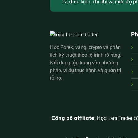
tra điều kiện, chi phí và mức độ ph
Ph
Học Forex, vàng, crypto và phân
tích kỹ thuật theo lộ trình rõ ràng.
Nội dung tập trung vào phương
pháp, ví dụ thực hành và quản trị
rủi ro.
Công bố affiliate:
Học Làm Trader có 