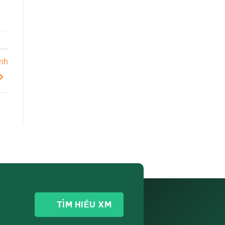
ành
TÌM HIỂU XM