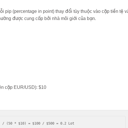
mỗi pip (percentage in point) thay đổi tùy thuộc vào cặp tiền tệ v
thường được cung cấp bởi nhà môi giới của bạn.
 trên cặp EUR/USD): $10
) / (50 * $10) = $100 / $500 = 0.2 Lot