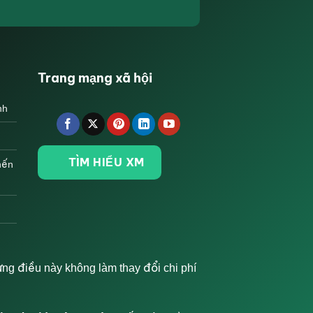
Trang mạng xã hội
nh
TÌM HIỂU XM
nến
ng điều này không làm thay đổi chi phí