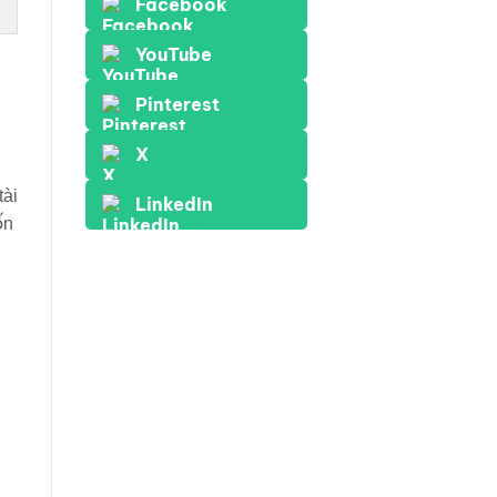
Facebook
YouTube
Pinterest
X
tài
LinkedIn
ốn
n