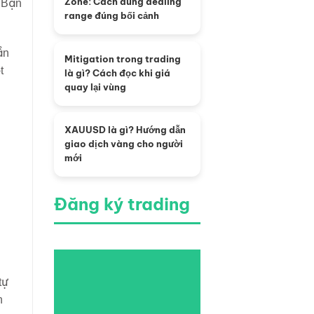
Zone: Cách dùng dealing
 Bạn
range đúng bối cảnh
ần
Mitigation trong trading
t
là gì? Cách đọc khi giá
quay lại vùng
XAUUSD là gì? Hướng dẫn
giao dịch vàng cho người
mới
Đăng ký trading
tự
n