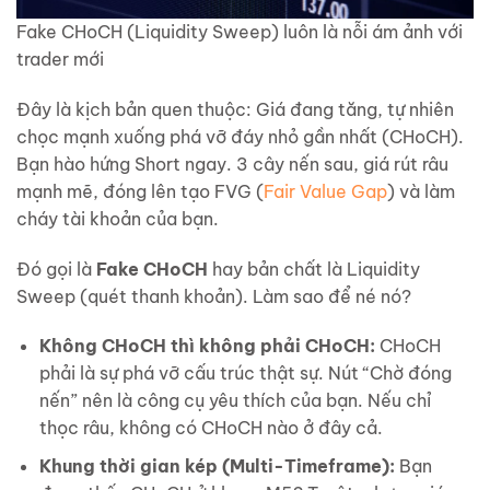
Fake CHoCH (Liquidity Sweep) luôn là nỗi ám ảnh với
trader mới
Đây là kịch bản quen thuộc: Giá đang tăng, tự nhiên
chọc mạnh xuống phá vỡ đáy nhỏ gần nhất (CHoCH).
Bạn hào hứng Short ngay. 3 cây nến sau, giá rút râu
mạnh mẽ, đóng lên tạo FVG (
Fair Value Gap
) và làm
cháy tài khoản của bạn.
Đó gọi là
Fake CHoCH
hay bản chất là Liquidity
Sweep (quét thanh khoản). Làm sao để né nó?
Không CHoCH thì không phải CHoCH:
CHoCH
phải là sự phá vỡ cấu trúc thật sự. Nút “Chờ đóng
nến” nên là công cụ yêu thích của bạn. Nếu chỉ
thọc râu, không có CHoCH nào ở đây cả.
Khung thời gian kép (Multi-Timeframe):
Bạn