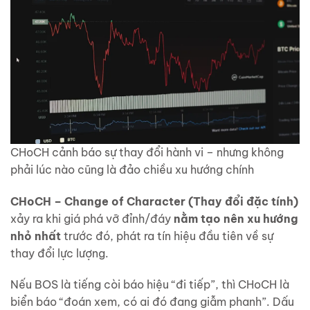
CHoCH cảnh báo sự thay đổi hành vi – nhưng không
phải lúc nào cũng là đảo chiều xu hướng chính
CHoCH – Change of Character (Thay đổi đặc tính)
xảy ra khi giá phá vỡ đỉnh/đáy
nằm tạo nên xu hướng
nhỏ nhất
trước đó, phát ra tín hiệu đầu tiên về sự
thay đổi lực lượng.
Nếu BOS là tiếng còi báo hiệu “đi tiếp”, thì CHoCH là
biển báo “đoán xem, có ai đó đang giẫm phanh”. Dấu