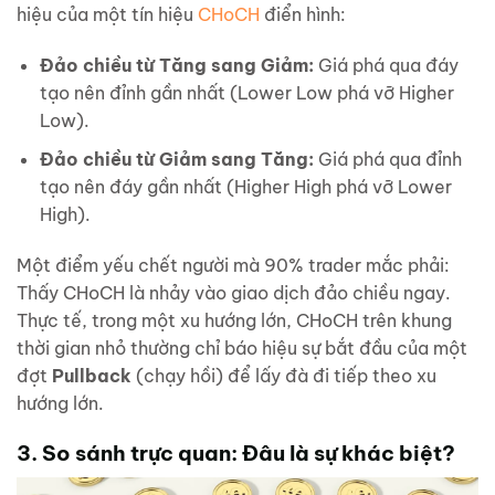
hiệu của một tín hiệu
CHoCH
điển hình:
Đảo chiều từ Tăng sang Giảm:
Giá phá qua đáy
tạo nên đỉnh gần nhất (Lower Low phá vỡ Higher
Low).
Đảo chiều từ Giảm sang Tăng:
Giá phá qua đỉnh
tạo nên đáy gần nhất (Higher High phá vỡ Lower
High).
Một điểm yếu chết người mà 90% trader mắc phải:
Thấy CHoCH là nhảy vào giao dịch đảo chiều ngay.
Thực tế, trong một xu hướng lớn, CHoCH trên khung
thời gian nhỏ thường chỉ báo hiệu sự bắt đầu của một
đợt
Pullback
(chạy hồi) để lấy đà đi tiếp theo xu
hướng lớn.
3. So sánh trực quan: Đâu là sự khác biệt?