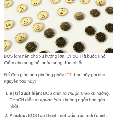
BOS làm nền cho xu hướng lớn, CHoCH là bước khởi
điểm cho sóng hồi hoặc sóng đảo chiều
Để đơn giản hóa phương pháp
ICT
, bạn hãy ghi nhớ
nguyên tắc này:
Vị trí xuất hiện:
BOS diễn ra
thuận theo
xu hướng.
CHoCH diễn ra
ngược lại
xu hướng ngắn hạn gần
nhất.
Ý nghĩa:
BOS tạo thành một cấu trúc mới (chính