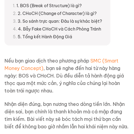
1. BOS (Break of Structure) là gì?
2. CHoCH (Change of Character) là gì?
3. So sánh trực quan: Đâu là sự khác biệt?
4. Bẫy Fake CHoCH và Cách Phòng Tránh
5. Tổng kết Hành Động Giá
Nếu bạn giao dịch theo phương pháp
SMC (Smart
Money Concept)
, bạn sẽ nghe đến hai từ này hàng
ngày: BOS và CHoCH. Dù đều diễn tả hành động giá
thọc qua một mức cản, ý nghĩa của chúng lại hoàn
toàn trái ngược nhau.
Nhận diện đúng, bạn nương theo dòng tiền lớn. Nhận
diện sai, bạn chính là thanh khoản mà cá mập đang
tìm kiếm. Bài viết này sẽ bóc tách mọi thứ bạn cần
biết để không bao giờ nhầm lẫn hai khái niệm này nữa.