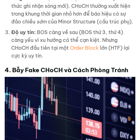
thức ghi nhận sóng mới). CHoCH thường xuất hiện
trong khung thời gian nhỏ hơn để báo hiệu có sự
đảo chiều
sớm
của Minor Structure (cấu trúc phụ).
Độ uy tín:
BOS càng về sau (BOS thứ 3, thứ 4)
càng yếu vì xu hướng có thể cạn kiệt. Nhưng
CHoCH đầu tiên tại một
Order Block
lớn (HTF) lại
cực kỳ uy tín.
4. Bẫy Fake CHoCH và Cách Phòng Tránh