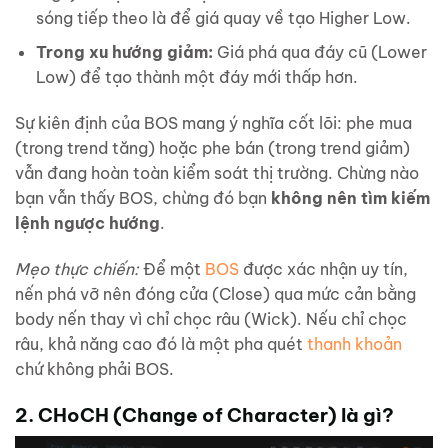
sóng tiếp theo là để giá quay về tạo Higher Low.
Trong xu hướng giảm:
Giá phá qua đáy cũ (Lower
Low) để tạo thành một đáy mới thấp hơn.
Sự kiên định của BOS mang ý nghĩa cốt lõi: phe mua
(trong trend tăng) hoặc phe bán (trong trend giảm)
vẫn đang hoàn toàn kiểm soát thị trường. Chừng nào
bạn vẫn thấy BOS, chừng đó bạn
không nên tìm kiếm
lệnh ngược hướng
.
Mẹo thực chiến:
Để một
BOS
được xác nhận uy tín,
nến phá vỡ nên đóng cửa (Close) qua mức cản bằng
body nến thay vì chỉ chọc râu (Wick). Nếu chỉ chọc
râu, khả năng cao đó là một pha quét
thanh khoản
chứ không phải BOS.
2. CHoCH (Change of Character) là gì?