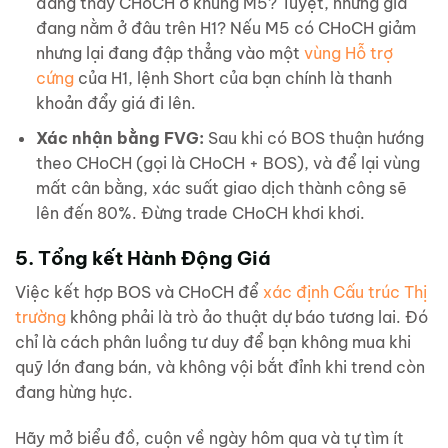
đang thấy CHoCH ở khung M5? Tuyệt, nhưng giá
đang nằm ở đâu trên H1? Nếu M5 có CHoCH giảm
nhưng lại đang đập thẳng vào một
vùng Hỗ trợ
cứng
của H1, lệnh Short của bạn chính là thanh
khoản đẩy giá đi lên.
Xác nhận bằng FVG:
Sau khi có BOS thuận hướng
theo CHoCH (gọi là CHoCH + BOS), và để lại vùng
mất cân bằng, xác suất giao dịch thành công sẽ
lên đến 80%. Đừng trade CHoCH khơi khơi.
5. Tổng kết Hành Động Giá
Việc kết hợp BOS và CHoCH để
xác định Cấu trúc Thị
trường
không phải là trò ảo thuật dự báo tương lai. Đó
chỉ là cách phân luồng tư duy để bạn không mua khi
quỹ lớn đang bán, và không vội bắt đỉnh khi trend còn
đang hừng hực.
Hãy mở biểu đồ, cuộn về ngày hôm qua và tự tìm ít