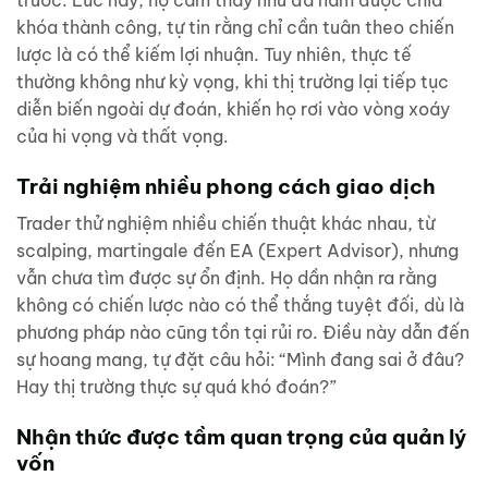
trước. Lúc này, họ cảm thấy như đã nắm được chìa
khóa thành công, tự tin rằng chỉ cần tuân theo chiến
lược là có thể kiếm lợi nhuận. Tuy nhiên, thực tế
thường không như kỳ vọng, khi thị trường lại tiếp tục
diễn biến ngoài dự đoán, khiến họ rơi vào vòng xoáy
của hi vọng và thất vọng.
Trải nghiệm nhiều phong cách giao dịch
Trader thử nghiệm nhiều chiến thuật khác nhau, từ
scalping, martingale đến EA (Expert Advisor), nhưng
vẫn chưa tìm được sự ổn định. Họ dần nhận ra rằng
không có chiến lược nào có thể thắng tuyệt đối, dù là
phương pháp nào cũng tồn tại rủi ro. Điều này dẫn đến
sự hoang mang, tự đặt câu hỏi: “Mình đang sai ở đâu?
Hay thị trường thực sự quá khó đoán?”
Nhận thức được tầm quan trọng của quản lý
vốn