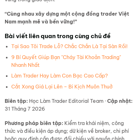
“Cùng nhau xây dựng một cộng đồng trader Việt
Nam mạnh mẽ và bền vững!”
Bài viết liên quan trong cùng chủ đề
Tại Sao Tôi Trade Lỗ? Chắc Chắn Là Tại Sàn Rồi!
9 Bí Quyết Giúp Bạn "Cháy Tài Khoản Trading"
Nhanh Nhất
Làm Trader Hay Làm Con Bạc Cao Cấp?
Cắt Xong Giá Lại Lên – Bi Kịch Muôn Thuở
Biên tập:
Học Làm Trader Editorial Team ·
Cập nhật:
31 Tháng 7 2026
Phương pháp biên tập:
Kiểm tra khái niệm, công
thức và điều kiện áp dụng; dữ kiện về broker, chi phí
hoặc quy định cần được đối chiếu với nguồn chính