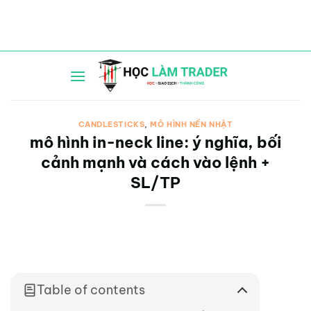
Bỏ
qua
nội
dung
CANDLESTICKS
,
MÔ HÌNH NẾN NHẬT
mô hình in-neck line: ý nghĩa, bối
cảnh mạnh và cách vào lệnh +
SL/TP
Table of contents