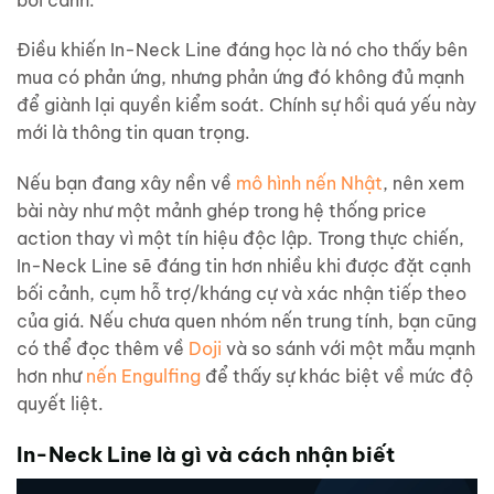
Điều khiến In-Neck Line đáng học là nó cho thấy bên
mua có phản ứng, nhưng phản ứng đó không đủ mạnh
để giành lại quyền kiểm soát. Chính sự hồi quá yếu này
mới là thông tin quan trọng.
Nếu bạn đang xây nền về
mô hình nến Nhật
, nên xem
bài này như một mảnh ghép trong hệ thống price
action thay vì một tín hiệu độc lập. Trong thực chiến,
In-Neck Line sẽ đáng tin hơn nhiều khi được đặt cạnh
bối cảnh, cụm hỗ trợ/kháng cự và xác nhận tiếp theo
của giá. Nếu chưa quen nhóm nến trung tính, bạn cũng
có thể đọc thêm về
Doji
và so sánh với một mẫu mạnh
hơn như
nến Engulfing
để thấy sự khác biệt về mức độ
quyết liệt.
In-Neck Line là gì và cách nhận biết