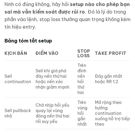
hình có đúng không, hãy hỏi
setup nào cho phép bạn
sai mà vẫn kiểm soát được rủi ro
. Đó là lý do trong
phần vào lệnh, stop loss thường quan trọng không kém
tín hiệu entry.
Bảng tóm tắt setup
STOP
KỊCH BẢN
ĐIỂM VÀO
TAKE PROFIT
LOSS
Trên
Sell khi giá phá
đỉnh
Sell
đáy nến thứ hai
nến
Đáy gần nhất
continuation
hoặc nến xác
hồi
hoặc RR 1:2
nhận giảm mạnh
thứ
hai
Trên
Mở rộng theo
Chờ nhịp hồi yếu
vùng
hướng
Sell pullback
quay lại vùng
hồi
continuation
nhỏ
đóng nến thứ hai
gần
xuống hỗ trợ tiếp
rồi suy yếu
nhất
theo