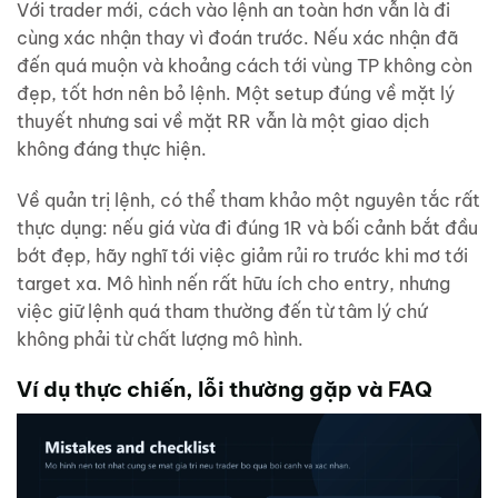
Với trader mới, cách vào lệnh an toàn hơn vẫn là đi
cùng xác nhận thay vì đoán trước. Nếu xác nhận đã
đến quá muộn và khoảng cách tới vùng TP không còn
đẹp, tốt hơn nên bỏ lệnh. Một setup đúng về mặt lý
thuyết nhưng sai về mặt RR vẫn là một giao dịch
không đáng thực hiện.
Về quản trị lệnh, có thể tham khảo một nguyên tắc rất
thực dụng: nếu giá vừa đi đúng 1R và bối cảnh bắt đầu
bớt đẹp, hãy nghĩ tới việc giảm rủi ro trước khi mơ tới
target xa. Mô hình nến rất hữu ích cho entry, nhưng
việc giữ lệnh quá tham thường đến từ tâm lý chứ
không phải từ chất lượng mô hình.
Ví dụ thực chiến, lỗi thường gặp và FAQ