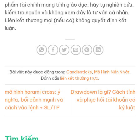
phẩm tài chính mang tính giáo dục; hãy tự nghiên cứu,
kiểm tra nguồn và không xem đây là tư vấn cá nhân.
Liên kết thương mại (nếu có) không quyết định kết
luận.
Bài viết này được đăng trong
Candlesticks
,
Mô Hình Nến Nhật
.
Đánh dấu
liên kết thường trực
.
mô hình harami cross: ý
Drawdown là gì? Cách tính
nghĩa, bối cảnh mạnh và
và phục hồi tài khoản có
cách vào lệnh + SL/TP
kỷ luật
Tìm kiếm