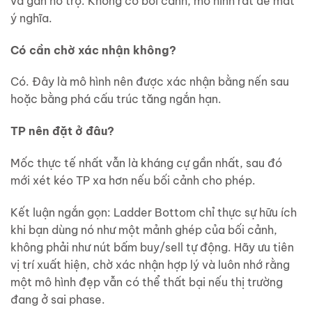
và gần hỗ trợ. Không có bối cảnh, mô hình rất dễ mất
ý nghĩa.
Có cần chờ xác nhận không?
Có. Đây là mô hình nên được xác nhận bằng nến sau
hoặc bằng phá cấu trúc tăng ngắn hạn.
TP nên đặt ở đâu?
Mốc thực tế nhất vẫn là kháng cự gần nhất, sau đó
mới xét kéo TP xa hơn nếu bối cảnh cho phép.
Kết luận ngắn gọn: Ladder Bottom chỉ thực sự hữu ích
khi bạn dùng nó như một mảnh ghép của bối cảnh,
không phải như nút bấm buy/sell tự động. Hãy ưu tiên
vị trí xuất hiện, chờ xác nhận hợp lý và luôn nhớ rằng
một mô hình đẹp vẫn có thể thất bại nếu thị trường
đang ở sai phase.