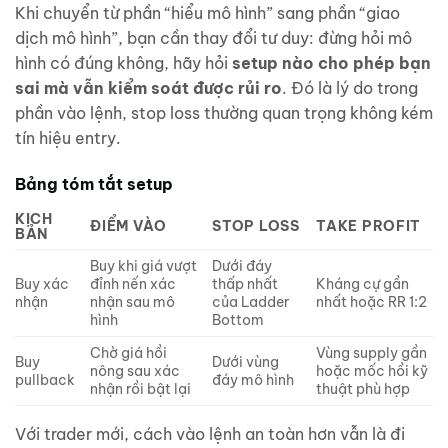
Khi chuyển từ phần “hiểu mô hình” sang phần “giao
dịch mô hình”, bạn cần thay đổi tư duy: đừng hỏi mô
hình có đúng không, hãy hỏi
setup nào cho phép bạn
sai mà vẫn kiểm soát được rủi ro
. Đó là lý do trong
phần vào lệnh, stop loss thường quan trọng không kém
tín hiệu entry.
Bảng tóm tắt setup
KỊCH
ĐIỂM VÀO
STOP LOSS
TAKE PROFIT
BẢN
Buy khi giá vượt
Dưới đáy
Buy xác
đỉnh nến xác
thấp nhất
Kháng cự gần
nhận
nhận sau mô
của Ladder
nhất hoặc RR 1:2
hình
Bottom
Chờ giá hồi
Vùng supply gần
Buy
Dưới vùng
nông sau xác
hoặc mốc hồi kỹ
pullback
đáy mô hình
nhận rồi bật lại
thuật phù hợp
Với trader mới, cách vào lệnh an toàn hơn vẫn là đi