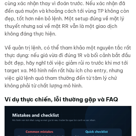
cùng xác nhận thay vì đoán trước. Nếu xác nhận đã
đến quá muộn và khoảng cách tới vùng TP không còn
đẹp, tốt hơn nên bỏ lệnh. Một setup đúng về mặt lý
thuyết nhưng sai về mặt RR vẫn là một giao dịch
không đáng thực hiện.
Về quản trị lệnh, có thể tham khảo một nguyên tắc rất
thực dụng: nếu giá vừa đi đúng 1R và bối cảnh bắt đầu
bớt đẹp, hãy nghĩ tới việc giảm rủi ro trước khi mơ tới
target xa. Mô hình nến rất hữu ích cho entry, nhưng
việc giữ lệnh quá tham thường đến từ tâm lý chứ
không phải từ chất lượng mô hình.
Ví dụ thực chiến, lỗi thường gặp và FAQ