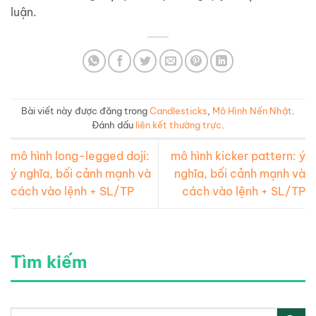
luận.
Bài viết này được đăng trong
Candlesticks
,
Mô Hình Nến Nhật
.
Đánh dấu
liên kết thường trực
.
mô hình long-legged doji:
mô hình kicker pattern: ý
ý nghĩa, bối cảnh mạnh và
nghĩa, bối cảnh mạnh và
cách vào lệnh + SL/TP
cách vào lệnh + SL/TP
Tìm kiếm