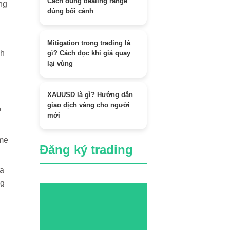
Cách dùng dealing range
ng
đúng bối cảnh
Mitigation trong trading là
nh
gì? Cách đọc khi giá quay
lại vùng
XAUUSD là gì? Hướng dẫn
giao dịch vàng cho người
ó
mới
ume
Đăng ký trading
ĩa
ng