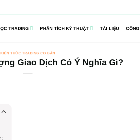
ỌC TRADING
PHÂN TÍCH KỸ THUẬT
TÀI LIỆU
CÔNG
KIẾN THỨC TRADING CƠ BẢN
ợng Giao Dịch Có Ý Nghĩa Gì?
h: