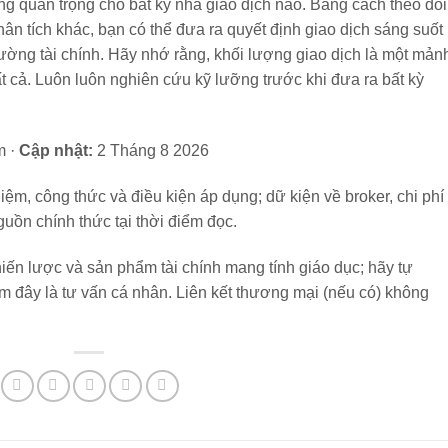
ng quan trọng cho bất kỳ nhà giao dịch nào. Bằng cách theo dõi
ân tích khác, bạn có thể đưa ra quyết định giao dịch sáng suốt
trường tài chính. Hãy nhớ rằng, khối lượng giao dịch là một mản
t cả. Luôn luôn nghiên cứu kỹ lưỡng trước khi đưa ra bất kỳ
m ·
Cập nhật:
2 Tháng 8 2026
iệm, công thức và điều kiện áp dụng; dữ kiện về broker, chi phí
uồn chính thức tại thời điểm đọc.
iến lược và sản phẩm tài chính mang tính giáo dục; hãy tự
m đây là tư vấn cá nhân. Liên kết thương mại (nếu có) không