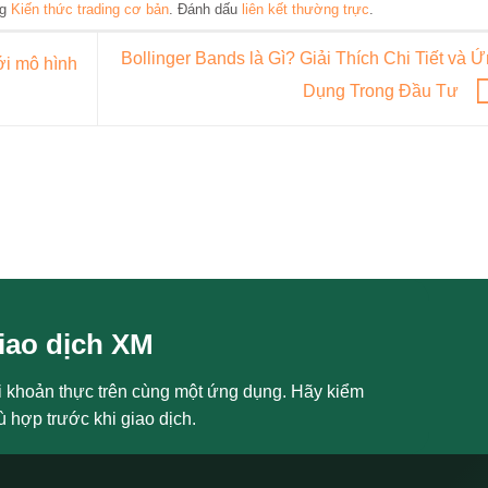
ng
Kiến thức trading cơ bản
. Đánh dấu
liên kết thường trực
.
Bollinger Bands là Gì? Giải Thích Chi Tiết và 
ới mô hình
Dụng Trong Đầu Tư
iao dịch XM
i khoản thực trên cùng một ứng dụng. Hãy kiểm
ù hợp trước khi giao dịch.