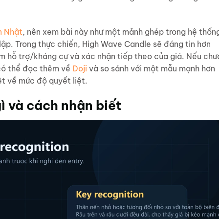
n Nhật
, nên xem bài này như một mảnh ghép trong hệ thốn
 lập. Trong thực chiến, High Wave Candle sẽ đáng tin hơn
ụm hỗ trợ/kháng cự và xác nhận tiếp theo của giá. Nếu chư
 có thể đọc thêm về
Doji
và so sánh với một mẫu mạnh hơn
t về mức độ quyết liệt.
ì và cách nhận biết