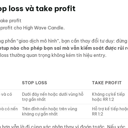
p loss và take profit
 profit cho High Wave Candle.
ng phần “giao dịch mô hình”, bạn cần thay đổi tư duy: đừng
etup nào cho phép bạn sai mà vẫn kiểm soát được rủi r
 loss thường quan trọng không kém tín hiệu entry.
STOP LOSS
TAKE PROFIT
e và có
Dưới đáy nến hoặc dưới vùng hỗ
Kháng cự kế tiếp
trợ gần nhất
hoặc RR 1:2
 và có nến
Trên đỉnh nến hoặc trên vùng
Hỗ trợ kế tiếp hoặ
kháng cự gần nhất
RR 1:2
n hơn vẫn là đi cùng xác nhận thay vì đoán trước. Nếu xác