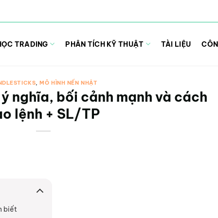
HỌC TRADING
PHÂN TÍCH KỸ THUẬT
TÀI LIỆU
CÔN
NDLESTICKS
,
MÔ HÌNH NẾN NHẬT
 ý nghĩa, bối cảnh mạnh và cách
ào lệnh + SL/TP
 biết