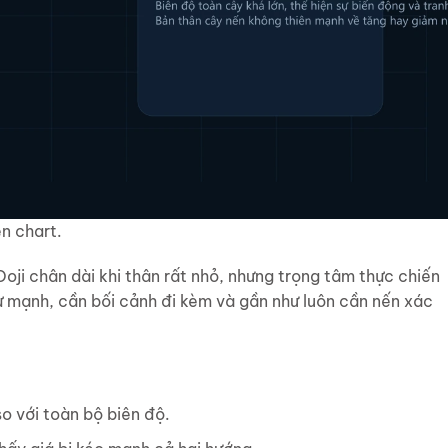
n chart.
ji chân dài khi thân rất nhỏ, nhưng trọng tâm thực chiến
ự mạnh, cần bối cảnh đi kèm và gần như luôn cần nến xác
o với toàn bộ biên độ.