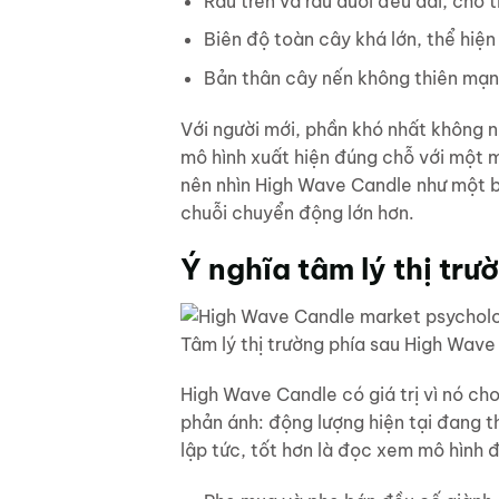
Râu trên và râu dưới đều dài, cho 
Biên độ toàn cây khá lớn, thể hiện
Bản thân cây nến không thiên mạn
Với người mới, phần khó nhất không 
mô hình xuất hiện đúng chỗ với một m
nên nhìn High Wave Candle như một b
chuỗi chuyển động lớn hơn.
Ý nghĩa tâm lý thị tr
Tâm lý thị trường phía sau High Wave
High Wave Candle có giá trị vì nó c
phản ánh: động lượng hiện tại đang t
lập tức, tốt hơn là đọc xem mô hình 