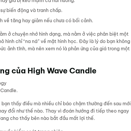
thấy giá bị kéo mạnh cả hai hướng.
 sự biến động và tranh chấp.
h về tăng hay giảm nếu chưa có bối cảnh.
nằm ở chuyện nhớ hình dạng, mà nằm ở việc phân biệt một
ô hình chỉ “na ná” về mặt hình học. Đây là lý do bạn không
ức ảnh tĩnh, mà nên xem nó là phản ứng của giá trong một
ường của High Wave Candle
 Candle.
ho bạn thấy điều mà nhiều chỉ báo chậm thường đến sau mới
hay đổi như thế nào. Thay vì đoán hướng đi tiếp theo ngay
đang cho thấy bên nào bắt đầu mất lợi thế.