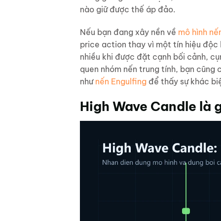
nào giữ được thế áp đảo.
Nếu bạn đang xây nền về
mô hình nế
price action thay vì một tín hiệu độc
nhiều khi được đặt cạnh bối cảnh, c
quen nhóm nến trung tính, bạn cũng
như
nến Engulfing
để thấy sự khác biệ
High Wave Candle là g