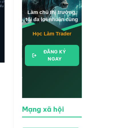
Làm chủ thị trường,
tối đa lợi nhuận cùng
Học Làm Trader
ĐĂNG KÝ
NGAY
Mạng xã hội