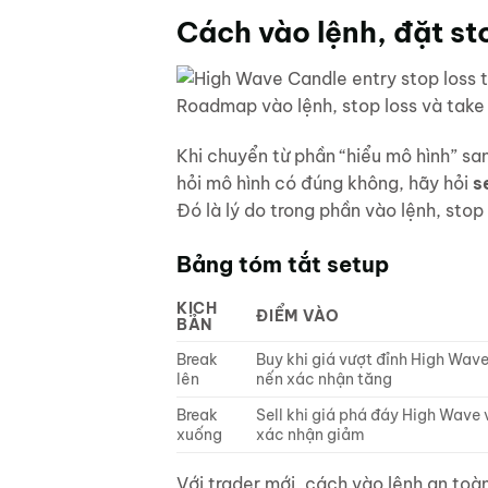
Cách vào lệnh, đặt sto
Roadmap vào lệnh, stop loss và take
Khi chuyển từ phần “hiểu mô hình” sa
hỏi mô hình có đúng không, hãy hỏi
s
Đó là lý do trong phần vào lệnh, stop
Bảng tóm tắt setup
KỊCH
ĐIỂM VÀO
BẢN
Break
Buy khi giá vượt đỉnh High Wav
lên
nến xác nhận tăng
Break
Sell khi giá phá đáy High Wave
xuống
xác nhận giảm
Với trader mới, cách vào lệnh an toà