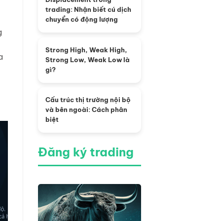
trading: Nhận biết cú dịch
chuyển có động lượng
g
Strong High, Weak High,
a
Strong Low, Weak Low là
gì?
Cấu trúc thị trường nội bộ
và bên ngoài: Cách phân
biệt
Đăng ký trading