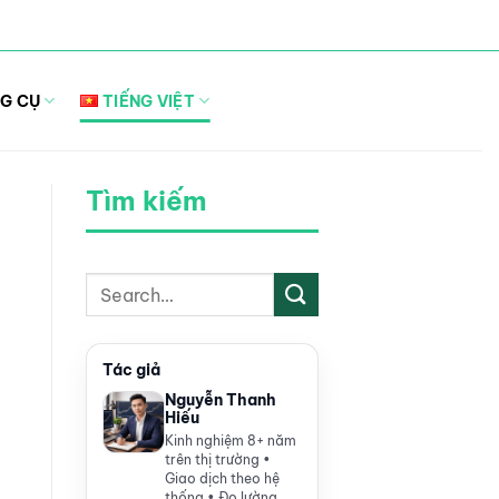
G CỤ
TIẾNG VIỆT
Tìm kiếm
Tác giả
Nguyễn Thanh
Hiếu
Kinh nghiệm 8+ năm
trên thị trường •
Giao dịch theo hệ
thống • Đo lường