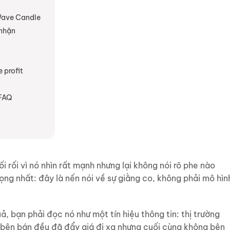
 Wave Candle
 nhận
 profit
 FAQ
 rối vì nó nhìn rất mạnh nhưng lại không nói rõ phe nào
ọng nhất: đây là nến nói về sự giằng co, không phải mô hìn
 bạn phải đọc nó như một tín hiệu thông tin: thị trường
bên bán đều đã đẩy giá đi xa nhưng cuối cùng không bên