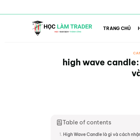
Bỏ
qua
TRANG CHỦ
nội
dung
CA
high wave candle:
v
Table of contents
High Wave Candle là gì và cách nhận