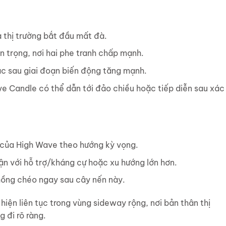
 thị trường bắt đầu mất đà.
n trọng, nơi hai phe tranh chấp mạnh.
ặc sau giai đoạn biến động tăng mạnh.
e Candle có thể dẫn tới đảo chiều hoặc tiếp diễn sau xác
 của High Wave theo hướng kỳ vọng.
ận với hỗ trợ/kháng cự hoặc xu hướng lớn hơn.
hồng chéo ngay sau cây nến này.
iện liên tục trong vùng sideway rộng, nơi bản thân thị
 đi rõ ràng.