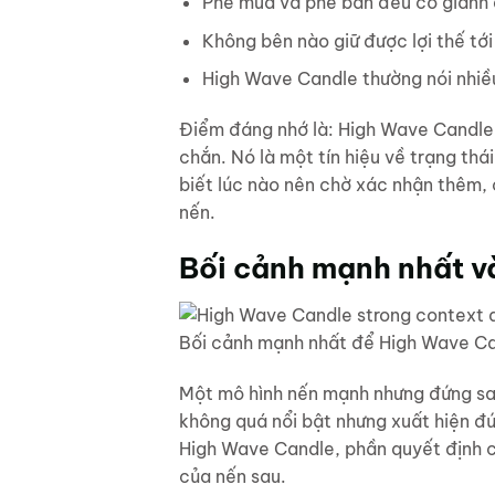
Phe mua và phe bán đều cố giành 
Không bên nào giữ được lợi thế tới
High Wave Candle thường nói nhiều 
Điểm đáng nhớ là: High Wave Candle 
chắn. Nó là một tín hiệu về trạng thái
biết lúc nào nên chờ xác nhận thêm, 
nến.
Bối cảnh mạnh nhất và
Bối cảnh mạnh nhất để High Wave Ca
Một mô hình nến mạnh nhưng đứng sai 
không quá nổi bật nhưng xuất hiện đú
High Wave Candle, phần quyết định chấ
của nến sau.