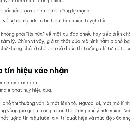
quyền kiểm soát trong phiên.
 cuối nến, tạo ra cảm giác lưỡng lự mạnh.
về sự do dự hơn là tín hiệu đảo chiều tuyệt đối.
không phải “lời hứa” về một cú đảo chiều hay tiếp diễn ch
 tâm lý. Chính vì vậy, giá trị thật của mô hình nằm ở chỗ b
chứ không phải ở chỗ bạn cố đoán thị trường chỉ từ một c
 tín hiệu xác nhận
ndle phát huy hiệu quả.
chỗ thì thường vẫn là một lệnh tệ. Ngược lại, một mô hình
ng vùng giá quan trọng lại có thể đáng chú ý hơn nhiều. Vớ
t lượng tín hiệu luôn là vị trí xuất hiện và mức độ xác nh