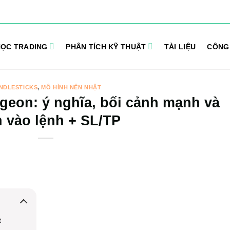
ỌC TRADING
PHÂN TÍCH KỸ THUẬT
TÀI LIỆU
CÔNG
NDLESTICKS
,
MÔ HÌNH NẾN NHẬT
geon: ý nghĩa, bối cảnh mạnh và
 vào lệnh + SL/TP
t