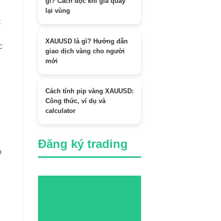
gì? Cách đọc khi giá quay
lại vùng
t
XAUUSD là gì? Hướng dẫn
c
giao dịch vàng cho người
mới
Cách tính pip vàng XAUUSD:
Công thức, ví dụ và
calculator
Đăng ký trading
ó