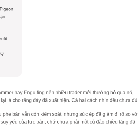
 Pigeon
hận
ofit
AQ
mmer hay Engulfing nên nhiều trader mới thường bỏ qua nó,
lại là cho rằng đáy đã xuất hiện. Cả hai cách nhìn đều chưa đủ
 phe bán vẫn còn kiểm soát, nhưng sức ép đã giảm đi rõ so vớ
 suy yếu của lực bán, chứ chưa phải một cú đảo chiều tăng đã