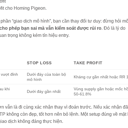
ofit cho Homing Pigeon.
phần “giao dịch mô hình”, bạn cần thay đổi tư duy: đừng hỏi m
cho phép bạn sai mà vẫn kiểm soát được rủi ro
. Đó là lý do
an trọng không kém tín hiệu entry.
STOP LOSS
TAKE PROFIT
 vượt đỉnh
Dưới đáy của toàn bộ
Kháng cự gần nhất hoặc RR 
mô hình
au khi
Vùng supply gần hoặc mốc hồ
Dưới đáy gần nhất
50-61.8%
ơn vẫn là đi cùng xác nhận thay vì đoán trước. Nếu xác nhận đã
P không còn đẹp, tốt hơn nên bỏ lệnh. Một setup đúng về mặt 
giao dịch không đáng thực hiện.