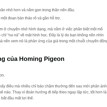
hân nhỏ hơn và nằm gọn trong thân nến đầu.
một đoạn bán tháo rõ và gần hỗ trợ.
m ở chuyện nhớ hình dạng, mà nằm ở việc phân biệt một mô
 chỉ “na ná” về mặt hình học. Đây là lý do bạn không nên nhìn
à nên xem nó là phản ứng của giá trong một chuỗi chuyển độn
ờng của Homing Pigeon
on.
 thấy điều mà nhiều chỉ báo chậm thường đến sau mới phản ánh
ế nào. Thay vì đoán hướng đi tiếp theo ngay lập tức, tốt hơn là
bắt đầu mất lợi thế.