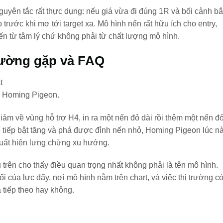
nguyên tắc rất thực dụng: nếu giá vừa đi đúng 1R và bối cảnh bắ
o trước khi mơ tới target xa. Mô hình nến rất hữu ích cho entry,
n từ tâm lý chứ không phải từ chất lượng mô hình.
thường gặp và FAQ
o Homing Pigeon.
giảm về vùng hỗ trợ H4, in ra một nến đỏ dài rồi thêm một nến đ
tiếp bật tăng và phá được đỉnh nến nhỏ, Homing Pigeon lúc n
xuất hiện lưng chừng xu hướng.
ụ trên cho thấy điều quan trọng nhất không phải là tên mô hình.
ổi của lực đẩy, nơi mô hình nằm trên chart, và việc thị trường c
 tiếp theo hay không.