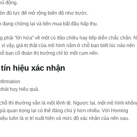
hủ động.
òn đủ lực để mở rộng biên độ như trước.
 đang chững lại và bên mua bắt đầu hấp thụ.
phải “lời hứa” về một cú đảo chiều hay tiếp diễn chắc chắn. 
h vì vậy, giá trị thật của mô hình nằm ở chỗ bạn biết lúc nào nên
ỗ bạn cố đoán thị trường chỉ từ một cụm nến.
tín hiệu xác nhận
hát huy hiệu quả.
ỗ thì thường vẫn là một lệnh tệ. Ngược lại, một mô hình khôn
giá quan trọng lại có thể đáng chú ý hơn nhiều. Với Homing
iệu luôn là vị trí xuất hiện và mức độ xác nhận của nến sau.