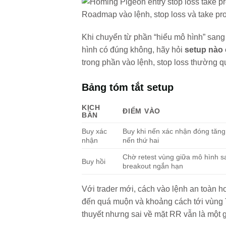
Roadmap vào lệnh, stop loss và take pr
Khi chuyển từ phần “hiểu mô hình” sang 
hình có đúng không, hãy hỏi
setup nào 
trong phần vào lệnh, stop loss thường qu
Bảng tóm tắt setup
KỊCH
ĐIỂM VÀO
BẢN
Buy xác
Buy khi nến xác nhận đóng tăng
nhận
nến thứ hai
Chờ retest vùng giữa mô hình s
Buy hồi
breakout ngắn hạn
Với trader mới, cách vào lệnh an toàn h
đến quá muộn và khoảng cách tới vùng T
thuyết nhưng sai về mặt RR vẫn là một 