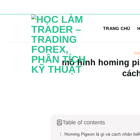
Bỏ
qua
TRANG CHỦ
H
nội
dung
CA
mô hình homing pi
cách
Table of contents
Homing Pigeon là gì và cách nhận biế